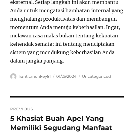
eksternal. Setiap langkah ini akan membantu
Anda untuk mengatasi hambatan internal yang
menghalangi produktivitas dan membangun
momentum Anda menuju keberhasilan. Ingat,
melawan rasa malas bukan tentang kekuatan
kehendak semata; ini tentang menciptakan
sistem yang mendukung keberhasilan Anda
dalam jangka panjang.
Author
Posted
Categories
franticmonkey81
01/25/2024
Uncategorized
on
Navigasi
PREVIOUS
pos
5 Khasiat Buah Apel Yang
Previous
post:
Memiliki Segudang Manfaat