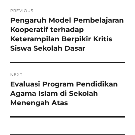
Navigasi
PREVIOUS
pos
Pengaruh Model Pembelajaran
Previous
post:
Kooperatif terhadap
Keterampilan Berpikir Kritis
Siswa Sekolah Dasar
NEXT
Evaluasi Program Pendidikan
Next
post:
Agama Islam di Sekolah
Menengah Atas