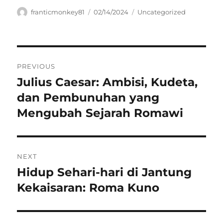
Author
Posted
Categories
franticmonkey81
02/14/2024
Uncategorized
on
Navigasi
PREVIOUS
pos
Julius Caesar: Ambisi, Kudeta,
Previous
post:
dan Pembunuhan yang
Mengubah Sejarah Romawi
NEXT
Hidup Sehari-hari di Jantung
Next
post:
Kekaisaran: Roma Kuno