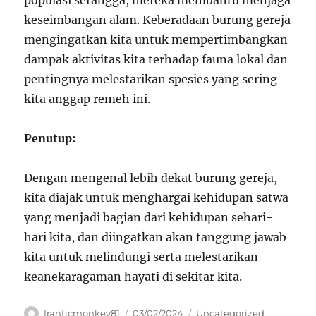
populasi serangga, mereka membantu menjaga
keseimbangan alam. Keberadaan burung gereja
mengingatkan kita untuk mempertimbangkan
dampak aktivitas kita terhadap fauna lokal dan
pentingnya melestarikan spesies yang sering
kita anggap remeh ini.
Penutup:
Dengan mengenal lebih dekat burung gereja,
kita diajak untuk menghargai kehidupan satwa
yang menjadi bagian dari kehidupan sehari-
hari kita, dan diingatkan akan tanggung jawab
kita untuk melindungi serta melestarikan
keanekaragaman hayati di sekitar kita.
Author
Posted
Categories
franticmonkey81
03/02/2024
Uncategorized