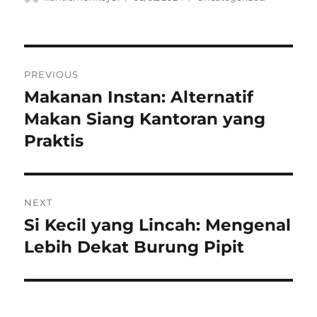
on
Navigasi
PREVIOUS
pos
Makanan Instan: Alternatif
Previous
post:
Makan Siang Kantoran yang
Praktis
NEXT
Si Kecil yang Lincah: Mengenal
Next
post:
Lebih Dekat Burung Pipit