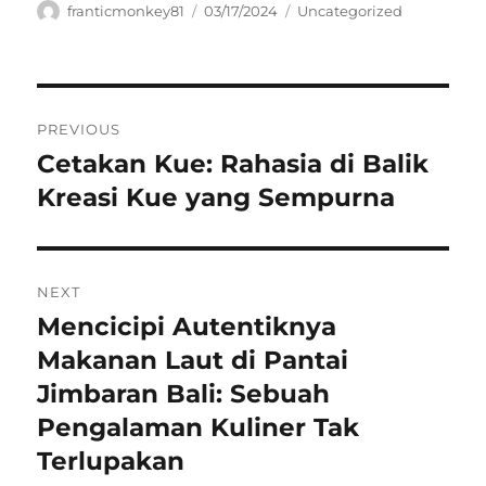
Author
Posted
Categories
franticmonkey81
03/17/2024
Uncategorized
on
Navigasi
PREVIOUS
pos
Cetakan Kue: Rahasia di Balik
Previous
post:
Kreasi Kue yang Sempurna
NEXT
Mencicipi Autentiknya
Next
post:
Makanan Laut di Pantai
Jimbaran Bali: Sebuah
Pengalaman Kuliner Tak
Terlupakan