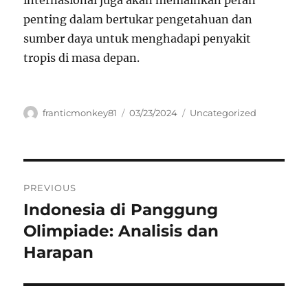
internasional juga akan memainkan peran
penting dalam bertukar pengetahuan dan
sumber daya untuk menghadapi penyakit
tropis di masa depan.
Author
Posted
Categories
franticmonkey81
03/23/2024
Uncategorized
on
Navigasi
PREVIOUS
pos
Indonesia di Panggung
Previous
post:
Olimpiade: Analisis dan
Harapan