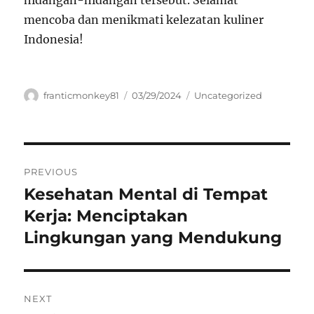
hidangan-hidangan tersebut. Selamat
mencoba dan menikmati kelezatan kuliner
Indonesia!
Author
Posted
Categories
franticmonkey81
03/29/2024
Uncategorized
on
Navigasi
PREVIOUS
pos
Kesehatan Mental di Tempat
Previous
post:
Kerja: Menciptakan
Lingkungan yang Mendukung
NEXT