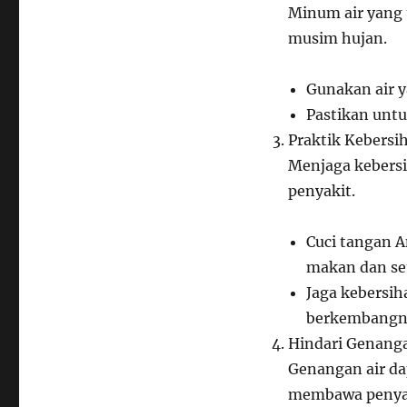
Minum air yang 
musim hujan.
Gunakan air y
Pastikan untu
Praktik Kebersi
Menjaga kebersi
penyakit.
Cuci tangan A
makan dan se
Jaga kebersi
berkembangny
Hindari Genanga
Genangan air d
membawa penya