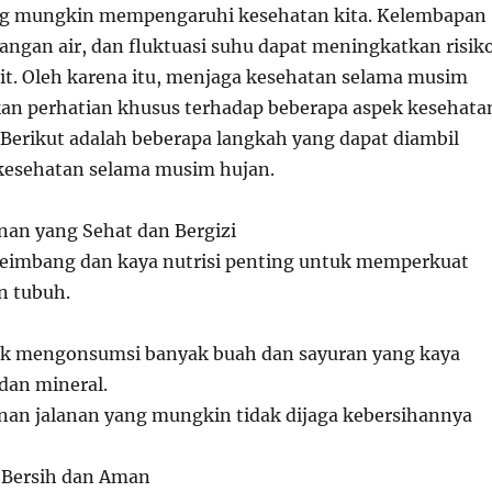
ng mungkin mempengaruhi kesehatan kita. Kelembapan
nangan air, dan fluktuasi suhu dapat meningkatkan risik
it. Oleh karena itu, menjaga kesehatan selama musim
n perhatian khusus terhadap beberapa aspek kesehata
 Berikut adalah beberapa langkah yang dapat diambil
kesehatan selama musim hujan.
an yang Sehat dan Bergizi
eimbang dan kaya nutrisi penting untuk memperkuat
n tubuh.
uk mengonsumsi banyak buah dan sayuran yang kaya
dan mineral.
nan jalanan yang mungkin tidak dijaga kebersihannya
 Bersih dan Aman