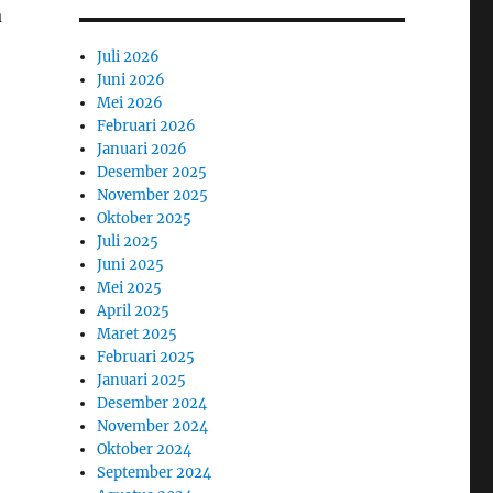
a
Juli 2026
Juni 2026
Mei 2026
Februari 2026
Januari 2026
Desember 2025
November 2025
Oktober 2025
Juli 2025
Juni 2025
Mei 2025
April 2025
Maret 2025
Februari 2025
Januari 2025
Desember 2024
November 2024
Oktober 2024
September 2024