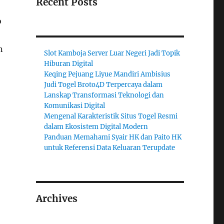
Recent Posts
o
n
Slot Kamboja Server Luar Negeri Jadi Topik
Hiburan Digital
Keqing Pejuang Liyue Mandiri Ambisius
Judi Togel Broto4D Terpercaya dalam
Lanskap Transformasi Teknologi dan
Komunikasi Digital
Mengenal Karakteristik Situs Togel Resmi
dalam Ekosistem Digital Modern
Panduan Memahami Syair HK dan Paito HK
untuk Referensi Data Keluaran Terupdate
Archives