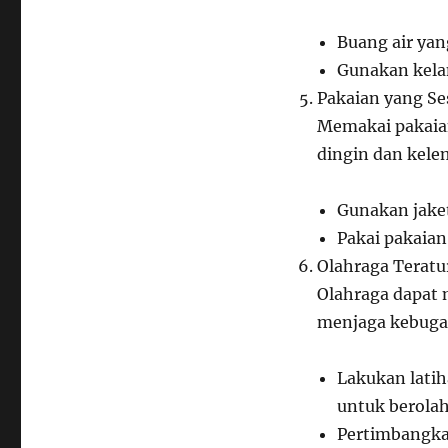
Buang air yan
Gunakan kela
Pakaian yang Se
Memakai pakaia
dingin dan kele
Gunakan jaket
Pakai pakaia
Olahraga Teratu
Olahraga dapat
menjaga kebuga
Lakukan lati
untuk berolahr
Pertimbangka