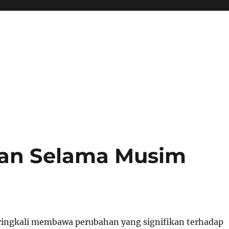
an Selama Musim
ingkali membawa perubahan yang signifikan terhadap