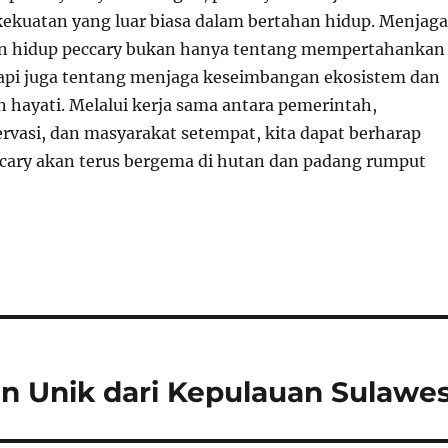
ekuatan yang luar biasa dalam bertahan hidup. Menjaga
n hidup peccary bukan hanya tentang mempertahankan
etapi juga tentang menjaga keseimbangan ekosistem dan
hayati. Melalui kerja sama antara pemerintah,
ervasi, dan masyarakat setempat, kita dapat berharap
cary akan terus bergema di hutan dan padang rumput
an Unik dari Kepulauan Sulawes