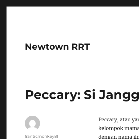
Newtown RRT
Peccary: Si Jang
Peccary, atau y
kelompok mamal
Author
franticmonkey81
dengan nama ilm