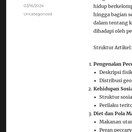
Posted
03/16/2024
hidup berkelomp
on
Categories
Uncategorized
hingga bagian se
dalam tentang k
dihadapi oleh p
Struktur Artikel
Pengenalan Pec
Deskripsi fisi
Distribusi geo
Kehidupan Sosia
Struktur sosi
Perilaku terit
Diet dan Pola M
Makanan utam
Peran peccary