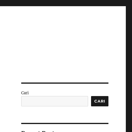
Cari
CARI