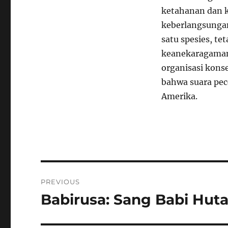
ketahanan dan k
keberlangsunga
satu spesies, t
keanekaragaman 
organisasi kons
bahwa suara pec
Amerika.
Navigasi
PREVIOUS
pos
Babirusa: Sang Babi Hut
Previous
post: