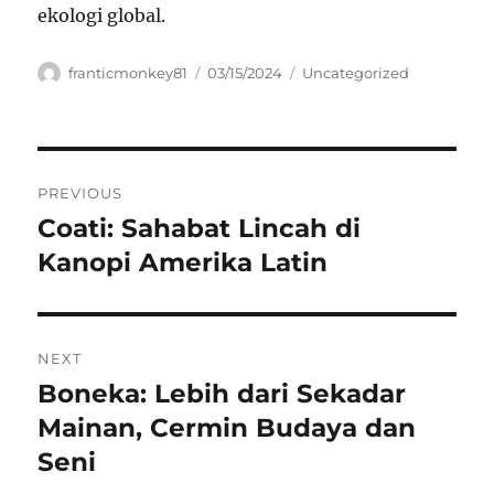
ekologi global.
Author
Posted
Categories
franticmonkey81
03/15/2024
Uncategorized
on
Navigasi
PREVIOUS
pos
Coati: Sahabat Lincah di
Previous
post:
Kanopi Amerika Latin
NEXT
Boneka: Lebih dari Sekadar
Next
post:
Mainan, Cermin Budaya dan
Seni