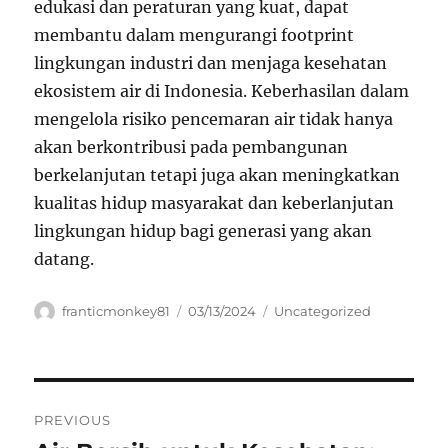
edukasi dan peraturan yang kuat, dapat
membantu dalam mengurangi footprint
lingkungan industri dan menjaga kesehatan
ekosistem air di Indonesia. Keberhasilan dalam
mengelola risiko pencemaran air tidak hanya
akan berkontribusi pada pembangunan
berkelanjutan tetapi juga akan meningkatkan
kualitas hidup masyarakat dan keberlanjutan
lingkungan hidup bagi generasi yang akan
datang.
Author
Posted
Categories
franticmonkey81
03/13/2024
Uncategorized
on
Navigasi
PREVIOUS
pos