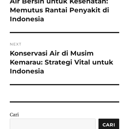
Air Bersih untuk Kesehatan:
Previous
post:
Memutus Rantai Penyakit di
Indonesia
NEXT
Konservasi Air di Musim
Next
post:
Kemarau: Strategi Vital untuk
Indonesia
Cari
CARI