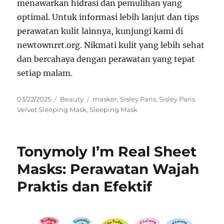
menawarkan hidrasi dan pemulihan yang
optimal. Untuk informasi lebih lanjut dan tips
perawatan kulit lainnya, kunjungi kami di
newtownrrt.org. Nikmati kulit yang lebih sehat
dan bercahaya dengan perawatan yang tepat
setiap malam.
Posted
Categories
Tags
03/22/2025
Beauty
masker
,
Sisley Paris
,
Sisley Paris
on
Velvet Sleeping Mask
,
Sleeping Mask
Tonymoly I’m Real Sheet
Masks: Perawatan Wajah
Praktis dan Efektif