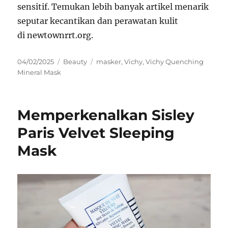
sensitif. Temukan lebih banyak artikel menarik
seputar kecantikan dan perawatan kulit
di newtownrrt.org.
Posted
Categories
Tags
04/02/2025
Beauty
masker
,
Vichy
,
Vichy Quenching
on
Mineral Mask
Memperkenalkan Sisley
Paris Velvet Sleeping
Mask