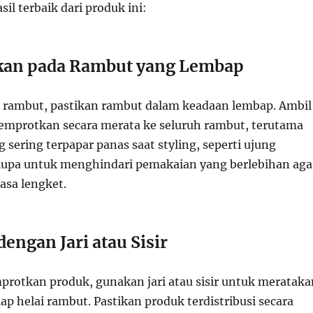
l terbaik dari produk ini:
an pada Rambut yang Lembap
 rambut, pastikan rambut dalam keadaan lembap. Ambil
semprotkan secara merata ke seluruh rambut, terutama
 sering terpapar panas saat styling, seperti ujung
lupa untuk menghindari pemakaian yang berlebihan aga
asa lengket.
engan Jari atau Sisir
rotkan produk, gunakan jari atau sisir untuk merataka
ap helai rambut. Pastikan produk terdistribusi secara