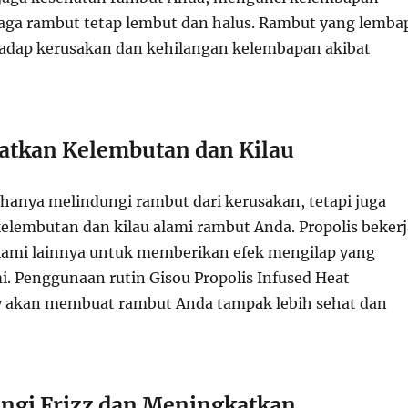
aga rambut tetap lembut dan halus. Rambut yang lemba
hadap kerusakan dan kehilangan kelembapan akibat
tkan Kelembutan dan Kilau
 hanya melindungi rambut dari kerusakan, tetapi juga
lembutan dan kilau alami rambut Anda. Propolis bekerj
lami lainnya untuk memberikan efek mengilap yang
i. Penggunaan rutin Gisou Propolis Infused Heat
y akan membuat rambut Anda tampak lebih sehat dan
gi Frizz dan Meningkatkan