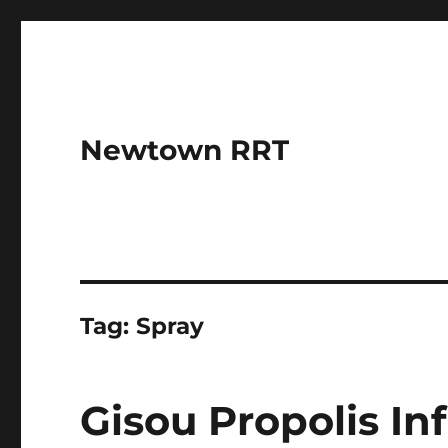
Newtown RRT
Tag:
Spray
Gisou Propolis In