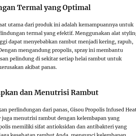
ngan Termal yang Optimal
aat utama dari produk ini adalah kemampuannya untuk
indungan termal yang efektif. Menggunakan alat stylin
ggi dapat menyebabkan rambut menjadi kering, rapuh,
 Dengan mengandung propolis, spray ini membantu
an pelindung di sekitar setiap helai rambut untuk
erusakan akibat panas.
pkan dan Menutrisi Rambut
an perlindungan dari panas, Gisou Propolis Infused Hea
y juga menutrisi rambut dengan kelembapan yang
olis memiliki sifat antioksidan dan antibakteri yang
ga kesehatan rambut Anda, mengunci kelembapan