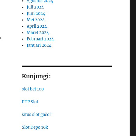
Agustus 2024
Juli 2024
Juni 2024
Mei 2024
April 2024
Maret 2024
a
Februari 2024
Januari 2024
Kunjungi:
slot bet 100
RTP Slot
situs slot gacor
Slot Depo 10k