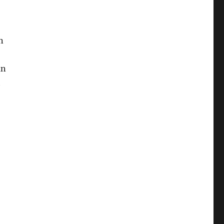
n
an
h