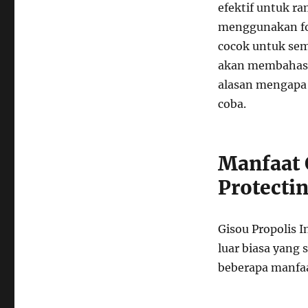
efektif untuk r
menggunakan for
cocok untuk semu
akan membahas 
alasan mengapa 
coba.
Manfaat 
Protecti
Gisou Propolis 
luar biasa yang
beberapa manfaa