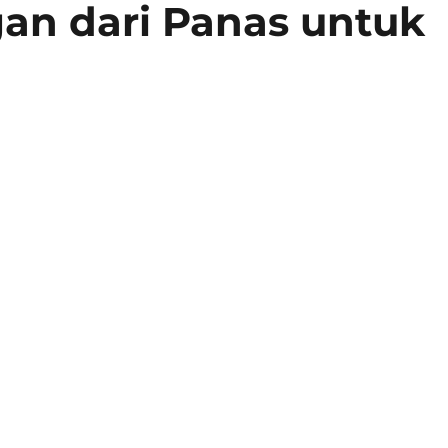
gan dari Panas untuk