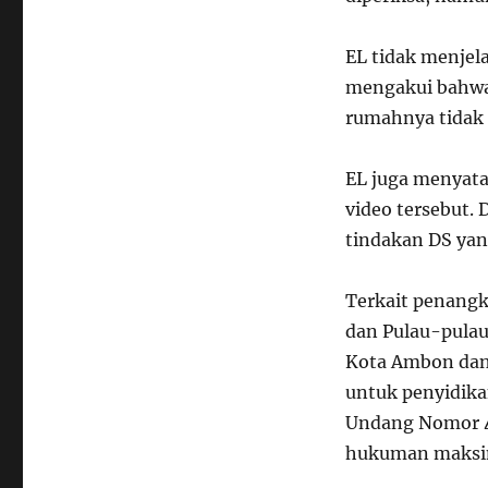
EL tidak menjel
mengakui bahwa 
rumahnya tidak 
EL juga menyata
video tersebut.
tindakan DS yan
Terkait penangk
dan Pulau-pulau
Kota Ambon dan 
untuk penyidikan
Undang Nomor 4
hukuman maksim