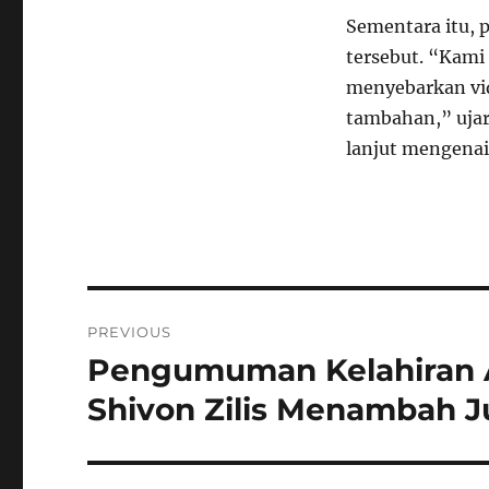
Sementara itu, 
tersebut. “Kami
menyebarkan vid
tambahan,” ujar
lanjut mengenai
Navigasi
PREVIOUS
pos
Pengumuman Kelahiran 
Previous
post:
Shivon Zilis Menambah J