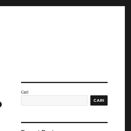
Cari
o
CARI