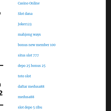
Casino Online
a
Slot dana
Joker123
mahjong ways
bonus new member 100
situs slot 777
depo 25 bonus 25
toto slot
n
daftar medusa88
2
medusa88
slot depo 5 ribu