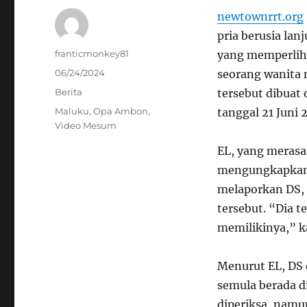
newtownrrt.org
pria berusia lan
Author
franticmonkey81
yang memperlih
Posted
06/24/2024
seorang wanita m
on
Categories
Berita
tersebut dibuat 
Tags
Maluku
,
Opa Ambon
,
tanggal 21 Juni 
Video Mesum
EL, yang merasa
mengungkapkan p
melaporkan DS, 
tersebut. “Dia t
memilikinya,” k
Menurut EL, DS 
semula berada di
diperiksa, namu