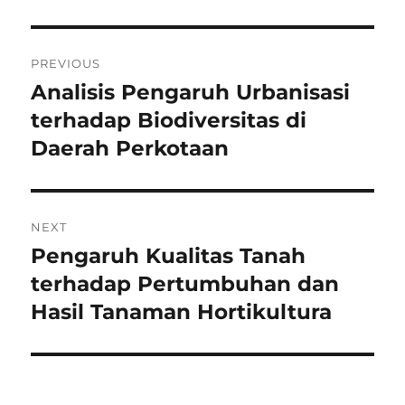
Navigasi
PREVIOUS
pos
Analisis Pengaruh Urbanisasi
Previous
post:
terhadap Biodiversitas di
Daerah Perkotaan
NEXT
Pengaruh Kualitas Tanah
Next
post:
terhadap Pertumbuhan dan
Hasil Tanaman Hortikultura