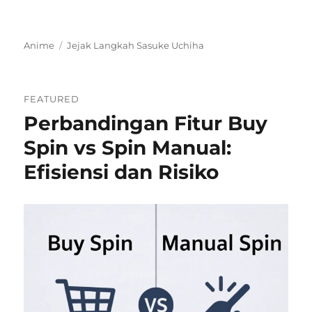
Categories
Tags
Anime
Jejak Langkah Sasuke Uchiha
FEATURED
Perbandingan Fitur Buy
Spin vs Spin Manual:
Efisiensi dan Risiko