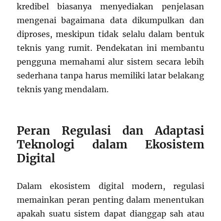
kredibel biasanya menyediakan penjelasan
mengenai bagaimana data dikumpulkan dan
diproses, meskipun tidak selalu dalam bentuk
teknis yang rumit. Pendekatan ini membantu
pengguna memahami alur sistem secara lebih
sederhana tanpa harus memiliki latar belakang
teknis yang mendalam.
Peran Regulasi dan Adaptasi
Teknologi dalam Ekosistem
Digital
Dalam ekosistem digital modern, regulasi
memainkan peran penting dalam menentukan
apakah suatu sistem dapat dianggap sah atau