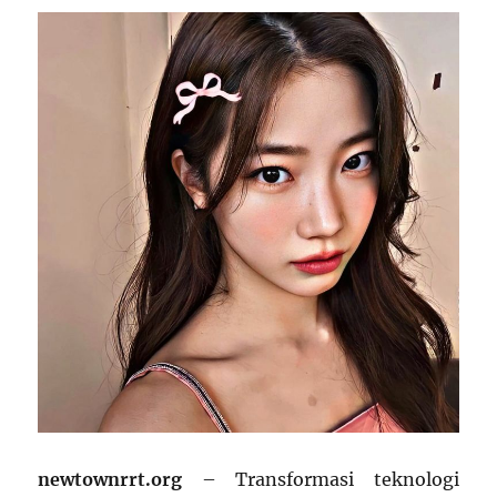
newtownrrt.org
– Transformasi teknologi