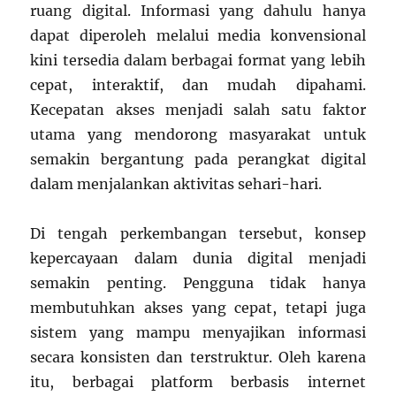
ruang digital. Informasi yang dahulu hanya
dapat diperoleh melalui media konvensional
kini tersedia dalam berbagai format yang lebih
cepat, interaktif, dan mudah dipahami.
Kecepatan akses menjadi salah satu faktor
utama yang mendorong masyarakat untuk
semakin bergantung pada perangkat digital
dalam menjalankan aktivitas sehari-hari.
Di tengah perkembangan tersebut, konsep
kepercayaan dalam dunia digital menjadi
semakin penting. Pengguna tidak hanya
membutuhkan akses yang cepat, tetapi juga
sistem yang mampu menyajikan informasi
secara konsisten dan terstruktur. Oleh karena
itu, berbagai platform berbasis internet