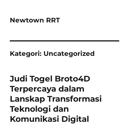
Newtown RRT
Kategori:
Uncategorized
Judi Togel Broto4D
Terpercaya dalam
Lanskap Transformasi
Teknologi dan
Komunikasi Digital