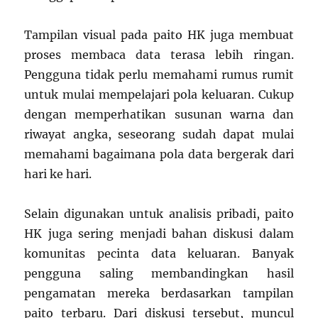
Tampilan visual pada paito HK juga membuat
proses membaca data terasa lebih ringan.
Pengguna tidak perlu memahami rumus rumit
untuk mulai mempelajari pola keluaran. Cukup
dengan memperhatikan susunan warna dan
riwayat angka, seseorang sudah dapat mulai
memahami bagaimana pola data bergerak dari
hari ke hari.
Selain digunakan untuk analisis pribadi, paito
HK juga sering menjadi bahan diskusi dalam
komunitas pecinta data keluaran. Banyak
pengguna saling membandingkan hasil
pengamatan mereka berdasarkan tampilan
paito terbaru. Dari diskusi tersebut, muncul