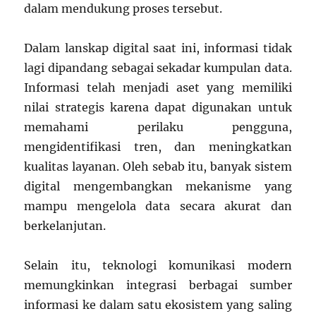
dalam mendukung proses tersebut.
Dalam lanskap digital saat ini, informasi tidak
lagi dipandang sebagai sekadar kumpulan data.
Informasi telah menjadi aset yang memiliki
nilai strategis karena dapat digunakan untuk
memahami perilaku pengguna,
mengidentifikasi tren, dan meningkatkan
kualitas layanan. Oleh sebab itu, banyak sistem
digital mengembangkan mekanisme yang
mampu mengelola data secara akurat dan
berkelanjutan.
Selain itu, teknologi komunikasi modern
memungkinkan integrasi berbagai sumber
informasi ke dalam satu ekosistem yang saling