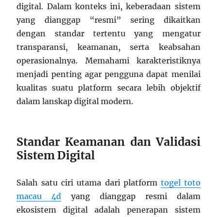
digital. Dalam konteks ini, keberadaan sistem
yang dianggap “resmi” sering dikaitkan
dengan standar tertentu yang mengatur
transparansi, keamanan, serta keabsahan
operasionalnya. Memahami karakteristiknya
menjadi penting agar pengguna dapat menilai
kualitas suatu platform secara lebih objektif
dalam lanskap digital modern.
Standar Keamanan dan Validasi
Sistem Digital
Salah satu ciri utama dari platform
togel toto
macau 4d
yang dianggap resmi dalam
ekosistem digital adalah penerapan sistem