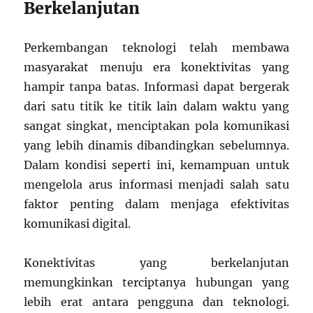
Berkelanjutan
Perkembangan teknologi telah membawa
masyarakat menuju era konektivitas yang
hampir tanpa batas. Informasi dapat bergerak
dari satu titik ke titik lain dalam waktu yang
sangat singkat, menciptakan pola komunikasi
yang lebih dinamis dibandingkan sebelumnya.
Dalam kondisi seperti ini, kemampuan untuk
mengelola arus informasi menjadi salah satu
faktor penting dalam menjaga efektivitas
komunikasi digital.
Konektivitas yang berkelanjutan
memungkinkan terciptanya hubungan yang
lebih erat antara pengguna dan teknologi.