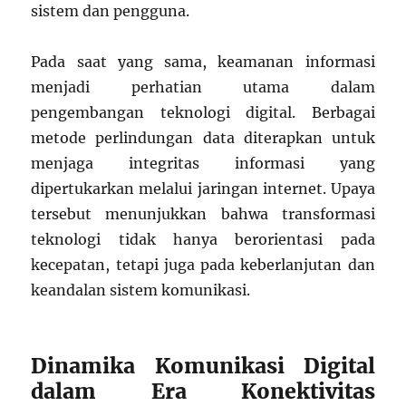
sistem dan pengguna.
Pada saat yang sama, keamanan informasi
menjadi perhatian utama dalam
pengembangan teknologi digital. Berbagai
metode perlindungan data diterapkan untuk
menjaga integritas informasi yang
dipertukarkan melalui jaringan internet. Upaya
tersebut menunjukkan bahwa transformasi
teknologi tidak hanya berorientasi pada
kecepatan, tetapi juga pada keberlanjutan dan
keandalan sistem komunikasi.
Dinamika Komunikasi Digital
dalam Era Konektivitas