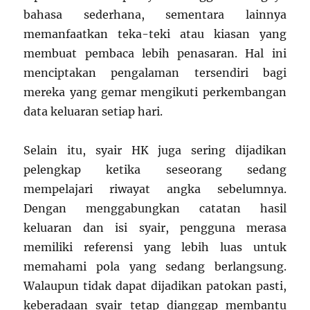
bahasa sederhana, sementara lainnya
memanfaatkan teka-teki atau kiasan yang
membuat pembaca lebih penasaran. Hal ini
menciptakan pengalaman tersendiri bagi
mereka yang gemar mengikuti perkembangan
data keluaran setiap hari.
Selain itu, syair HK juga sering dijadikan
pelengkap ketika seseorang sedang
mempelajari riwayat angka sebelumnya.
Dengan menggabungkan catatan hasil
keluaran dan isi syair, pengguna merasa
memiliki referensi yang lebih luas untuk
memahami pola yang sedang berlangsung.
Walaupun tidak dapat dijadikan patokan pasti,
keberadaan syair tetap dianggap membantu