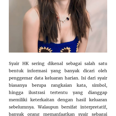
Syair HK sering dikenal sebagai salah satu
bentuk informasi yang banyak dicari oleh
penggemar data keluaran harian. Isi dari syair
biasanya berupa rangkaian kata, simbol,
hingga ilustrasi tertentu yang dianggap
memiliki keterkaitan dengan hasil keluaran
sebelumnya. Walaupun bersifat interpretatif,
banyak orang memanfaatkan syair sebagai