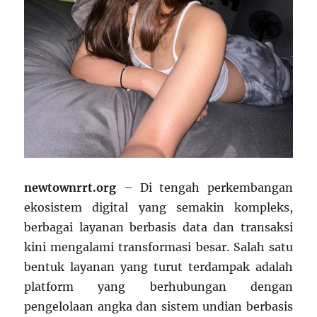
newtownrrt.org
– Di tengah perkembangan
ekosistem digital yang semakin kompleks,
berbagai layanan berbasis data dan transaksi
kini mengalami transformasi besar. Salah satu
bentuk layanan yang turut terdampak adalah
platform yang berhubungan dengan
pengelolaan angka dan sistem undian berbasis