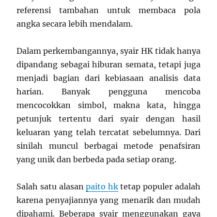
referensi tambahan untuk membaca pola
angka secara lebih mendalam.
Dalam perkembangannya, syair HK tidak hanya
dipandang sebagai hiburan semata, tetapi juga
menjadi bagian dari kebiasaan analisis data
harian. Banyak pengguna mencoba
mencocokkan simbol, makna kata, hingga
petunjuk tertentu dari syair dengan hasil
keluaran yang telah tercatat sebelumnya. Dari
sinilah muncul berbagai metode penafsiran
yang unik dan berbeda pada setiap orang.
Salah satu alasan
paito hk
tetap populer adalah
karena penyajiannya yang menarik dan mudah
dipahami. Beberapa syair menggunakan gaya