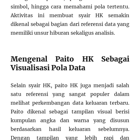
simbol, hingga cara memahami pola tertentu.
Aktivitas ini membuat syair HK semakin
dikenal sebagai bagian dari referensi data yang
memiliki unsur hiburan sekaligus analisis.
Mengenal Paito HK Sebagai
Visualisasi Pola Data
Selain syair HK, paito HK juga menjadi salah
satu referensi yang sangat populer dalam
melihat perkembangan data keluaran terbaru.
Paito dikenal sebagai tampilan visual berisi
kumpulan angka dan warna yang disusun
berdasarkan hasil keluaran sebelumnya.
Dengan tampilan yang lebih rapi dan