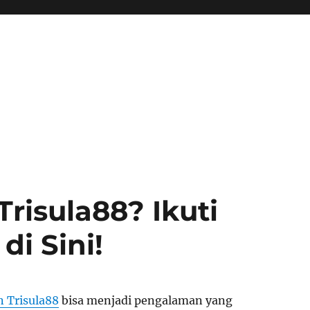
Trisula88? Ikuti
di Sini!
n Trisula88
bisa menjadi pengalaman yang