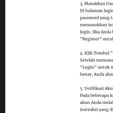
3. Masukkan Us
Di halaman log
password yang t
memasukkan inf
login. Jika Anda
“Register” unt
4. Klik Tombol 
Setelah memasu
“Login” untuk m
benar, Anda aka
5. Verifikasi Ak
Pada beberapa 
akun Anda melalu
instruksi yang d