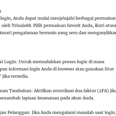
n
l login, Anda dapat mulai menjelajahi berbagai permaina
oleh Trisula88. Pilih permainan favorit Anda, ikuti atur
ikmati pengalaman bermain yang seru dan mengasyikka
si Login: Untuk memudahkan proses login di masa
an informasi login Anda di browser atau gunakan fitur
ika tersedia.
n Tambahan: Aktifkan otentikasi dua faktor (2FA) jik
 menambah lapisan keamanan pada akun Anda.
n Pelanggan: Jika Anda mengalami masalah saat login