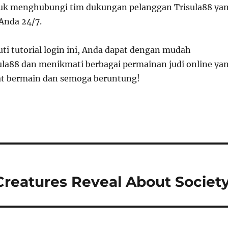
tuk menghubungi tim dukungan pelanggan Trisula88 ya
Anda 24/7.
i tutorial login ini, Anda dapat dengan mudah
la88 dan menikmati berbagai permainan judi online ya
at bermain dan semoga beruntung!
Creatures Reveal About Societ