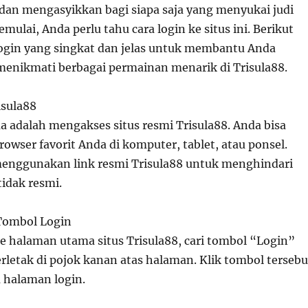
n mengasyikkan bagi siapa saja yang menyukai judi
mulai, Anda perlu tahu cara login ke situs ini. Berikut
 login yang singkat dan jelas untuk membantu Anda
enikmati berbagai permainan menarik di Trisula88.
isula88
 adalah mengakses situs resmi Trisula88. Anda bisa
wser favorit Anda di komputer, tablet, atau ponsel.
enggunakan link resmi Trisula88 untuk menghindari
tidak resmi.
 Tombol Login
e halaman utama situs Trisula88, cari tombol “Login”
rletak di pojok kanan atas halaman. Klik tombol tersebu
halaman login.