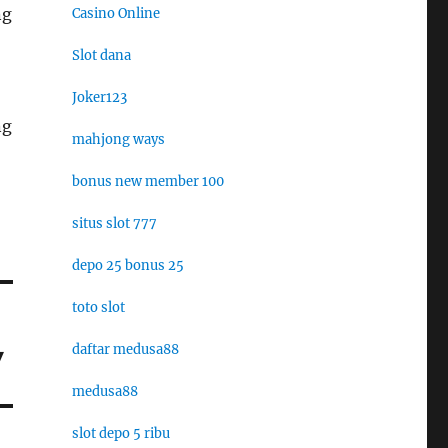
ng
Casino Online
Slot dana
Joker123
ng
mahjong ways
bonus new member 100
situs slot 777
depo 25 bonus 25
toto slot
y
daftar medusa88
medusa88
slot depo 5 ribu