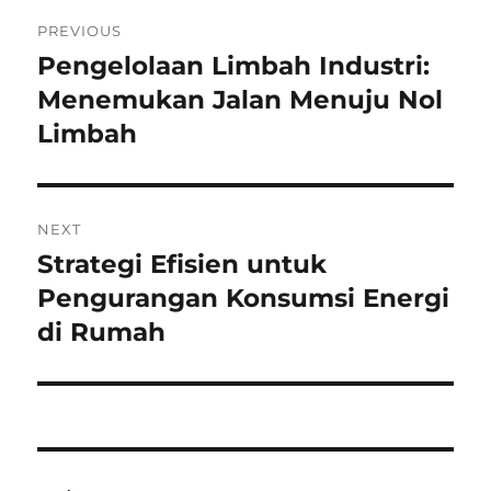
Navigasi
PREVIOUS
pos
Pengelolaan Limbah Industri:
Previous
post:
Menemukan Jalan Menuju Nol
Limbah
NEXT
Strategi Efisien untuk
Next
post:
Pengurangan Konsumsi Energi
di Rumah