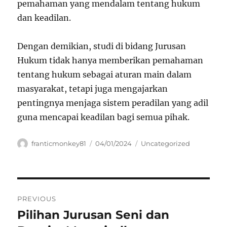
pemahaman yang mendalam tentang hukum
dan keadilan.
Dengan demikian, studi di bidang Jurusan
Hukum tidak hanya memberikan pemahaman
tentang hukum sebagai aturan main dalam
masyarakat, tetapi juga mengajarkan
pentingnya menjaga sistem peradilan yang adil
guna mencapai keadilan bagi semua pihak.
Author
Posted
Categories
franticmonkey81
04/01/2024
Uncategorized
on
Navigasi
PREVIOUS
pos
Pilihan Jurusan Seni dan
Previous