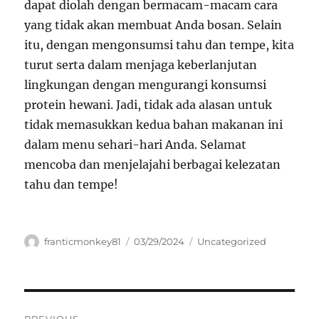
dapat diolah dengan bermacam-macam cara
yang tidak akan membuat Anda bosan. Selain
itu, dengan mengonsumsi tahu dan tempe, kita
turut serta dalam menjaga keberlanjutan
lingkungan dengan mengurangi konsumsi
protein hewani. Jadi, tidak ada alasan untuk
tidak memasukkan kedua bahan makanan ini
dalam menu sehari-hari Anda. Selamat
mencoba dan menjelajahi berbagai kelezatan
tahu dan tempe!
Author
Posted
Categories
franticmonkey81
03/29/2024
Uncategorized
on
Navigasi