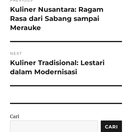
PREVIOUS
pos
Kuliner Nusantara: Ragam
Previous
post:
Rasa dari Sabang sampai
Merauke
NEXT
Kuliner Tradisional: Lestari
Next
post:
dalam Modernisasi
Cari
CARI