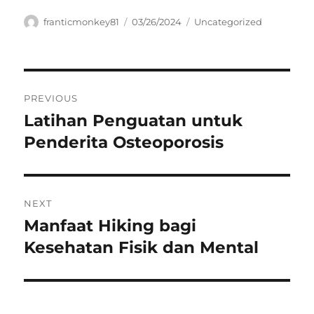
Author
Posted
Categories
franticmonkey81
03/26/2024
Uncategorized
on
Navigasi
PREVIOUS
pos
Latihan Penguatan untuk
Previous
post:
Penderita Osteoporosis
NEXT
Manfaat Hiking bagi
Next
post:
Kesehatan Fisik dan Mental