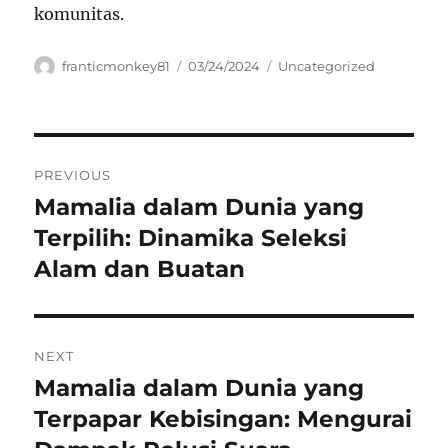
komunitas.
Author
Posted
Categories
franticmonkey81
03/24/2024
Uncategorized
on
Navigasi
PREVIOUS
pos
Mamalia dalam Dunia yang
Previous
post:
Terpilih: Dinamika Seleksi
Alam dan Buatan
NEXT
Mamalia dalam Dunia yang
Next
post:
Terpapar Kebisingan: Mengurai