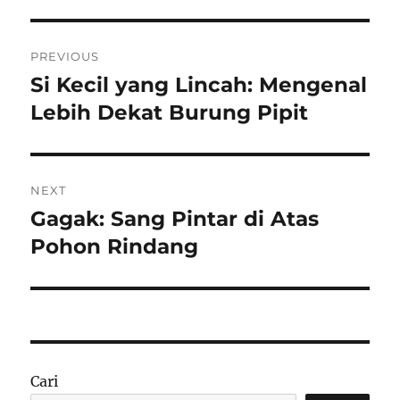
Navigasi
PREVIOUS
pos
Si Kecil yang Lincah: Mengenal
Previous
post:
Lebih Dekat Burung Pipit
NEXT
Gagak: Sang Pintar di Atas
Next
post:
Pohon Rindang
Cari