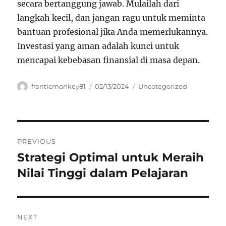
secara bertanggung jawab. Mulailah dari
langkah kecil, dan jangan ragu untuk meminta
bantuan profesional jika Anda memerlukannya.
Investasi yang aman adalah kunci untuk
mencapai kebebasan finansial di masa depan.
Author
Posted
Categories
franticmonkey81
02/13/2024
Uncategorized
on
Navigasi
PREVIOUS
pos
Strategi Optimal untuk Meraih
Previous
post:
Nilai Tinggi dalam Pelajaran
NEXT