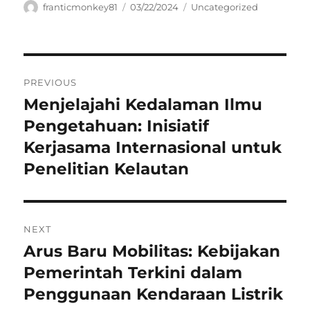
Author
Posted
Categories
franticmonkey81
03/22/2024
Uncategorized
on
Navigasi
PREVIOUS
pos
Menjelajahi Kedalaman Ilmu
Previous
post:
Pengetahuan: Inisiatif
Kerjasama Internasional untuk
Penelitian Kelautan
NEXT
Arus Baru Mobilitas: Kebijakan
Next
post:
Pemerintah Terkini dalam
Penggunaan Kendaraan Listrik