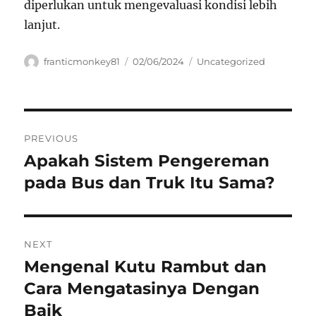
diperlukan untuk mengevaluasi kondisi lebih
lanjut.
Author
Posted
Categories
franticmonkey81
02/06/2024
Uncategorized
on
Navigasi
PREVIOUS
pos
Apakah Sistem Pengereman
Previous
post:
pada Bus dan Truk Itu Sama?
NEXT
Mengenal Kutu Rambut dan
Next
post:
Cara Mengatasinya Dengan
Baik