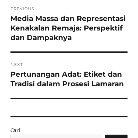
Navigasi
PREVIOUS
pos
Media Massa dan Representasi
Previous
post:
Kenakalan Remaja: Perspektif
dan Dampaknya
NEXT
Pertunangan Adat: Etiket dan
Next
post:
Tradisi dalam Prosesi Lamaran
Cari