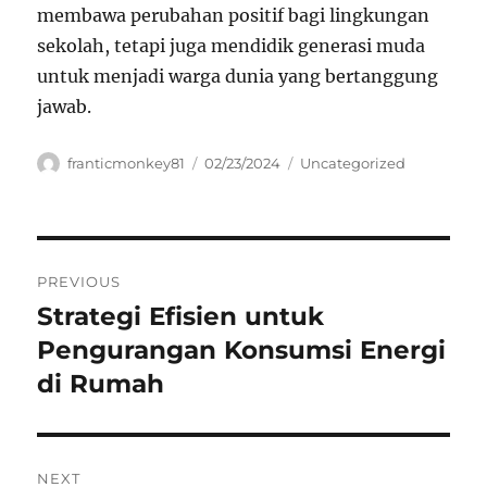
membawa perubahan positif bagi lingkungan
sekolah, tetapi juga mendidik generasi muda
untuk menjadi warga dunia yang bertanggung
jawab.
Author
Posted
Categories
franticmonkey81
02/23/2024
Uncategorized
on
Navigasi
PREVIOUS
pos
Strategi Efisien untuk
Previous
post:
Pengurangan Konsumsi Energi
di Rumah
NEXT