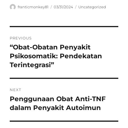
Author
Posted
Categories
franticmonkey81
03/31/2024
Uncategorized
on
Navigasi
PREVIOUS
pos
“Obat-Obatan Penyakit
Previous
post:
Psikosomatik: Pendekatan
Terintegrasi”
NEXT
Penggunaan Obat Anti-TNF
Next
post:
dalam Penyakit Autoimun