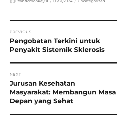
Author
Posted
Categories
franticmonkey81
03/31/2024
Uncategorized
on
Navigasi
PREVIOUS
pos
Pengobatan Terkini untuk
Previous
post:
Penyakit Sistemik Sklerosis
NEXT
Jurusan Kesehatan
Next
post:
Masyarakat: Membangun Masa
Depan yang Sehat