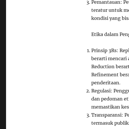
Pemantauan: Pem
teratur untuk m
kondisi yang bi
Etika dalam Pen
Prinsip 3Rs: Re
berarti mencari
Reduction bera
Refinement ber
penderitaan.
Regulasi: Pengg
dan pedoman eti
memastikan kes
Transparansi: P
termasuk publik