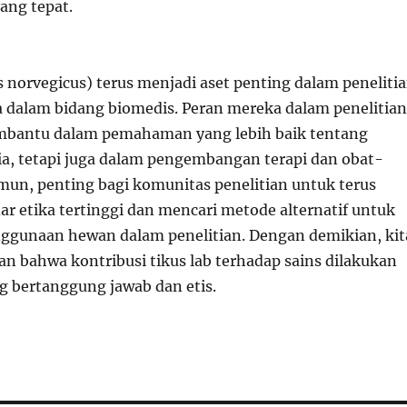
yang tepat.
s norvegicus) terus menjadi aset penting dalam peneliti
a dalam bidang biomedis. Peran mereka dalam penelitian
mbantu dalam pemahaman yang lebih baik tentang
a, tetapi juga dalam pengembangan terapi dan obat-
mun, penting bagi komunitas penelitian untuk terus
r etika tertinggi dan mencari metode alternatif untuk
ggunaan hewan dalam penelitian. Dengan demikian, kit
n bahwa kontribusi tikus lab terhadap sains dilakukan
g bertanggung jawab dan etis.