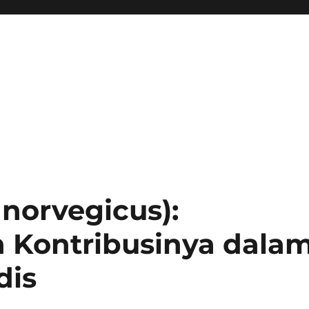
 norvegicus):
 Kontribusinya dala
dis