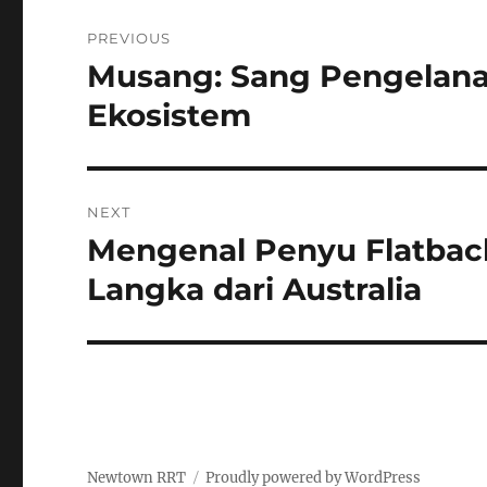
Navigasi
PREVIOUS
pos
Musang: Sang Pengelana
Previous
post:
Ekosistem
NEXT
Mengenal Penyu Flatback
Next
post:
Langka dari Australia
Newtown RRT
Proudly powered by WordPress