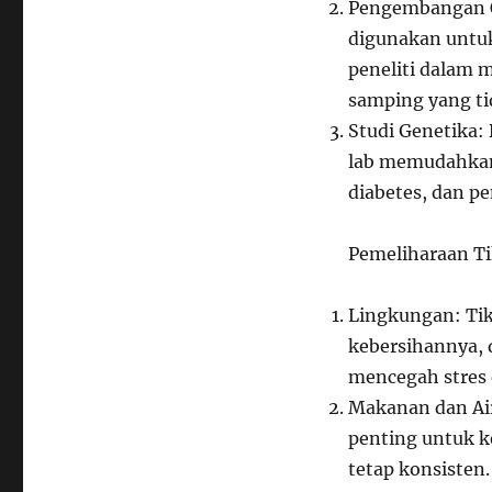
Pengembangan Ob
digunakan untuk
peneliti dalam 
samping yang ti
Studi Genetika:
lab memudahkan 
diabetes, dan pe
Pemeliharaan Ti
Lingkungan: Ti
kebersihannya, 
mencegah stres 
Makanan dan Ai
penting untuk ke
tetap konsisten.