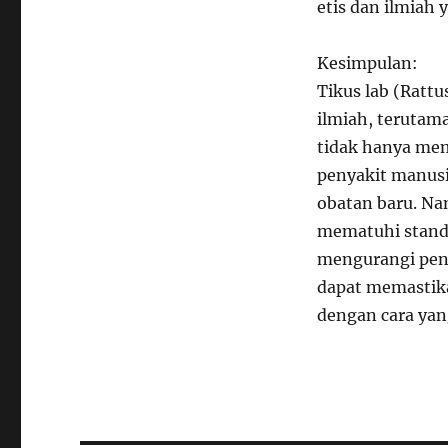
etis dan ilmiah 
Kesimpulan:
Tikus lab (Rattu
ilmiah, terutam
tidak hanya me
penyakit manusi
obatan baru. Na
mematuhi standa
mengurangi pen
dapat memastika
dengan cara yan