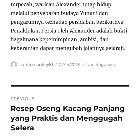
terpecah, warisan Alexander tetap hidup
melalui penyebaran budaya Yunani dan
pengaruhnya terhadap peradaban berikutnya.
Penaklukan Persia oleh Alexander adalah bukti
bagaimana kepemimpinan, ambisi, dan
keberanian dapat mengubah jalannya sejarah.
Author
Posted
Categories
franticmonkey81
02/14/2024
Uncategorized
on
Navigasi
PREVIOUS
pos
Resep Oseng Kacang Panjang
Previous
post:
yang Praktis dan Menggugah
Selera