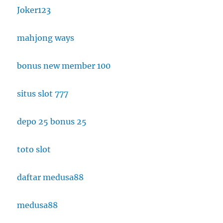
Joker123
mahjong ways
bonus new member 100
situs slot 777
depo 25 bonus 25
toto slot
daftar medusa88
medusa88