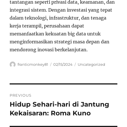
tantangan seperti privasi data, keamanan, dan
integrasi sistem. Dengan investasi yang tepat
dalam teknologi, infrastruktur, dan tenaga
kerja terampil, perusahaan dapat
memanfaatkan kekuatan big data untuk
menginformasikan strategi masa depan dan
mendorong inovasi berkelanjutan.
Author
Posted
Categories
franticmonkey81
02/15/2024
Uncategorized
on
Navigasi
PREVIOUS
pos
Hidup Sehari-hari di Jantung
Previous
post:
Kekaisaran: Roma Kuno