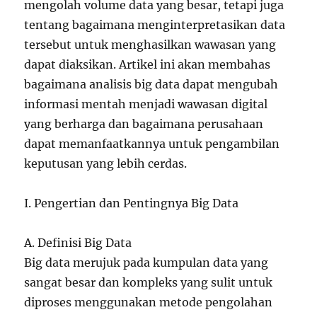
mengolah volume data yang besar, tetapi juga
tentang bagaimana menginterpretasikan data
tersebut untuk menghasilkan wawasan yang
dapat diaksikan. Artikel ini akan membahas
bagaimana analisis big data dapat mengubah
informasi mentah menjadi wawasan digital
yang berharga dan bagaimana perusahaan
dapat memanfaatkannya untuk pengambilan
keputusan yang lebih cerdas.
I. Pengertian dan Pentingnya Big Data
A. Definisi Big Data
Big data merujuk pada kumpulan data yang
sangat besar dan kompleks yang sulit untuk
diproses menggunakan metode pengolahan