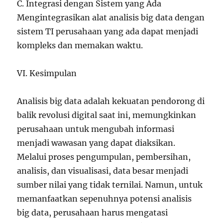
C. Integrasi dengan Sistem yang Ada
Mengintegrasikan alat analisis big data dengan
sistem TI perusahaan yang ada dapat menjadi
kompleks dan memakan waktu.
VI. Kesimpulan
Analisis big data adalah kekuatan pendorong di
balik revolusi digital saat ini, memungkinkan
perusahaan untuk mengubah informasi
menjadi wawasan yang dapat diaksikan.
Melalui proses pengumpulan, pembersihan,
analisis, dan visualisasi, data besar menjadi
sumber nilai yang tidak ternilai. Namun, untuk
memanfaatkan sepenuhnya potensi analisis
big data, perusahaan harus mengatasi