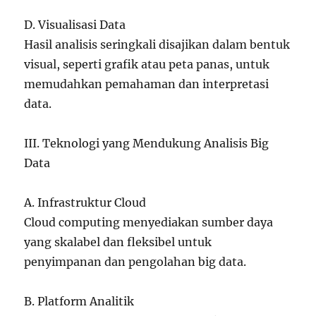
D. Visualisasi Data
Hasil analisis seringkali disajikan dalam bentuk
visual, seperti grafik atau peta panas, untuk
memudahkan pemahaman dan interpretasi
data.
III. Teknologi yang Mendukung Analisis Big
Data
A. Infrastruktur Cloud
Cloud computing menyediakan sumber daya
yang skalabel dan fleksibel untuk
penyimpanan dan pengolahan big data.
B. Platform Analitik