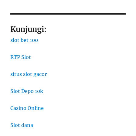
Kunjungi:
slot bet 100
RTP Slot
situs slot gacor
Slot Depo 10k
Casino Online
Slot dana