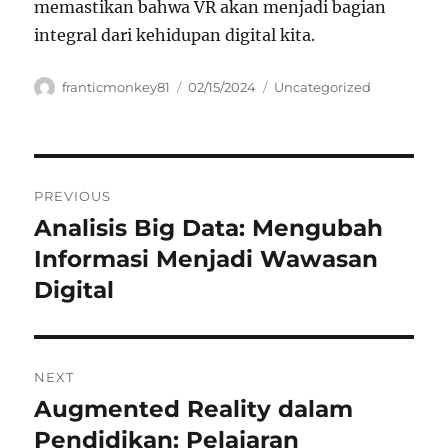
memastikan bahwa VR akan menjadi bagian
integral dari kehidupan digital kita.
Author
Posted
Categories
franticmonkey81
02/15/2024
Uncategorized
on
Navigasi
PREVIOUS
pos
Analisis Big Data: Mengubah
Previous
post:
Informasi Menjadi Wawasan
Digital
NEXT
Augmented Reality dalam
Next
post:
Pendidikan: Pelajaran