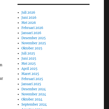
Juli 2026
Juni 2026
Mei 2026
Februari 2026
Januari 2026
Desember 2025
November 2025
Oktober 2025
Juli 2025
Juni 2025
Mei 2025
an
April 2025
Maret 2025
ur
Februari 2025
Januari 2025
Desember 2024
November 2024
Oktober 2024
September 2024