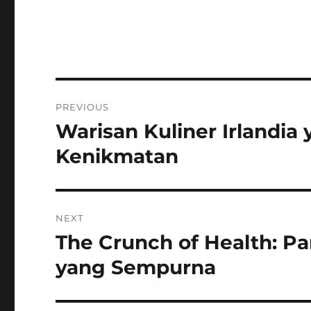
Navigasi
PREVIOUS
pos
Warisan Kuliner Irlandi
Previous
post:
Kenikmatan
NEXT
The Crunch of Health: 
Next
post:
yang Sempurna