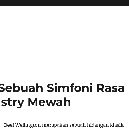
 Sebuah Simfoni Rasa
astry Mewah
– Beef Wellington merupakan sebuah hidangan klasik