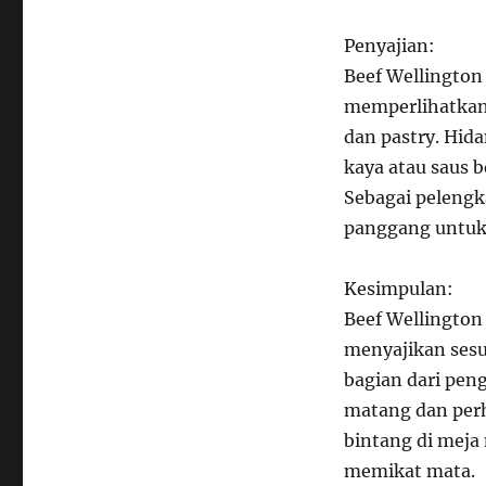
Penyajian:
Beef Wellington
memperlihatkan 
dan pastry. Hid
kaya atau saus 
Sebagai pelengka
panggang untuk
Kesimpulan:
Beef Wellington
menyajikan sesu
bagian dari pen
matang dan perha
bintang di meja
memikat mata.