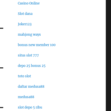
Casino Online
Slot dana
Joker123
mahjong ways
bonus new member 100
situs slot 777
depo 25 bonus 25
toto slot
daftar medusa88
medusa88
slot depo 5 ribu