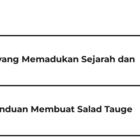
a yang Memadukan Sejarah dan
Panduan Membuat Salad Tauge