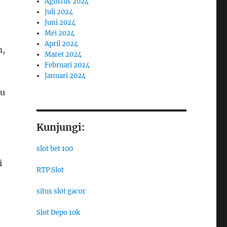
Agustus 2024
Juli 2024
Juni 2024
Mei 2024
April 2024
m,
Maret 2024
Februari 2024
Januari 2024
au
Kunjungi:
slot bet 100
i
RTP Slot
situs slot gacor
Slot Depo 10k