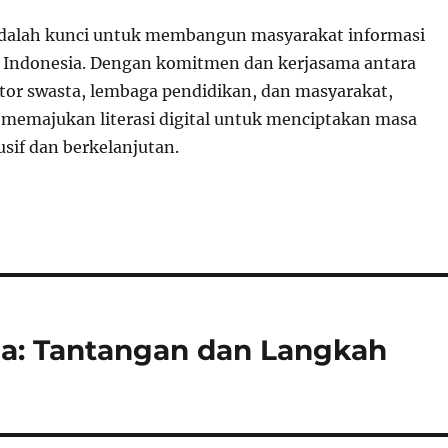
l adalah kunci untuk membangun masyarakat informasi
 Indonesia. Dengan komitmen dan kerjasama antara
tor swasta, lembaga pendidikan, dan masyarakat,
 memajukan literasi digital untuk menciptakan masa
sif dan berkelanjutan.
sia: Tantangan dan Langkah