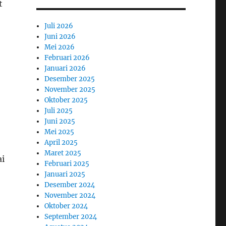
t
Juli 2026
Juni 2026
Mei 2026
Februari 2026
Januari 2026
Desember 2025
November 2025
Oktober 2025
Juli 2025
Juni 2025
Mei 2025
April 2025
Maret 2025
ai
Februari 2025
Januari 2025
Desember 2024
November 2024
Oktober 2024
September 2024