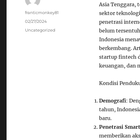
Asia Tenggara, 
Author
franticmonkey81
sektor teknolog
Posted
02/27/2024
penetrasi inter
on
Categories
Uncategorized
belum tersentuh
Indonesia menaw
berkembang. Art
startup fintech
keuangan, dan m
Kondisi Penduku
Demografi
: Den
tahun, Indonesi
baru.
Penetrasi Smar
memberikan akse