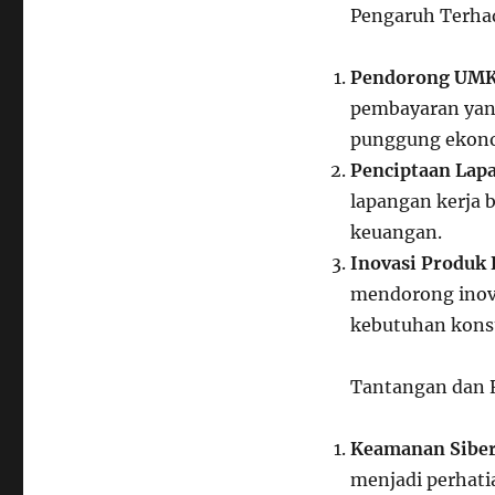
Pengaruh Terha
Pendorong UM
pembayaran yan
punggung ekono
Penciptaan Lap
lapangan kerja 
keuangan.
Inovasi Produk
mendorong inova
kebutuhan kons
Tantangan dan R
Keamanan Sibe
menjadi perhati