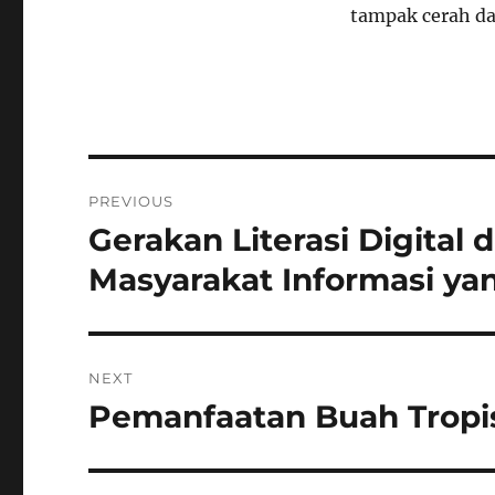
tampak cerah da
Navigasi
PREVIOUS
pos
Gerakan Literasi Digital
Previous
post:
Masyarakat Informasi ya
NEXT
Pemanfaatan Buah Tropi
Next
post: