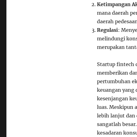
Ketimpangan A
mana daerah pe
daerah pedesaan
Regulasi
: Menye
melindungi kons
merupakan tant
Startup fintech
memberikan damp
pertumbuhan ek
keuangan yang 
kesenjangan keu
luas. Meskipun a
lebih lanjut da
sangatlah besar
kesadaran konsu