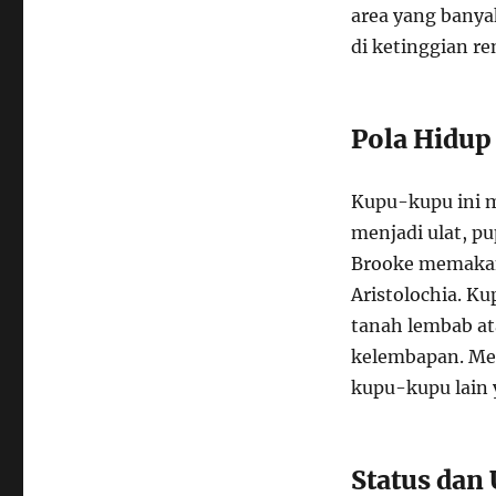
area yang bany
di ketinggian r
Pola Hidup
Kupu-kupu ini me
menjadi ulat, p
Brooke memakan
Aristolochia. Ku
tanah lembab at
kelembapan. Mer
kupu-kupu lain
Status dan