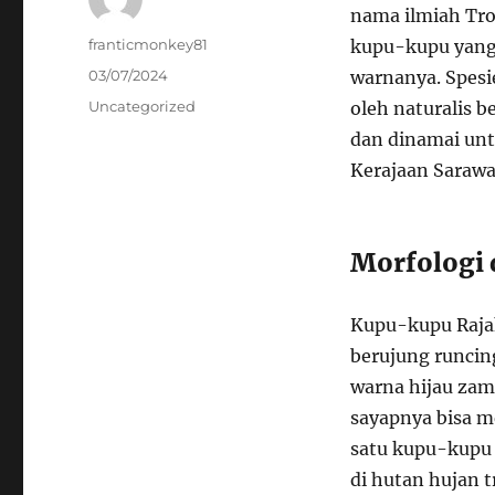
nama ilmiah Tro
Author
franticmonkey81
kupu-kupu yang
Posted
03/07/2024
warnanya. Spesi
on
Categories
Uncategorized
oleh naturalis b
dan dinamai unt
Kerajaan Sarawa
Morfologi 
Kupu-kupu Raja
berujung runcin
warna hijau zam
sayapnya bisa m
satu kupu-kupu t
di hutan hujan t