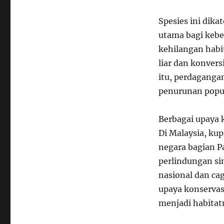
Spesies ini dika
utama bagi keb
kehilangan habi
liar dan konvers
itu, perdaganga
penurunan popula
Berbagai upaya k
Di Malaysia, kup
negara bagian P
perlindungan si
nasional dan ca
upaya konservas
menjadi habitat