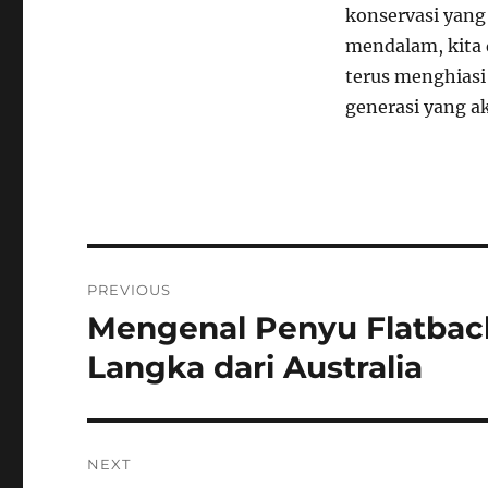
konservasi yang
mendalam, kita
terus menghiasi
generasi yang a
Navigasi
PREVIOUS
pos
Mengenal Penyu Flatback
Previous
post:
Langka dari Australia
NEXT