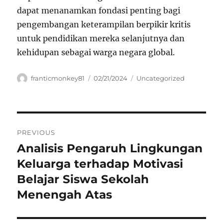
dapat menanamkan fondasi penting bagi
pengembangan keterampilan berpikir kritis
untuk pendidikan mereka selanjutnya dan
kehidupan sebagai warga negara global.
Author
Posted
Categories
franticmonkey81
02/21/2024
Uncategorized
on
Navigasi
PREVIOUS
pos
Analisis Pengaruh Lingkungan
Previous
post:
Keluarga terhadap Motivasi
Belajar Siswa Sekolah
Menengah Atas