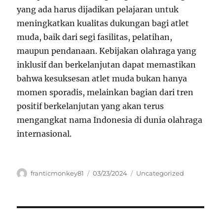
yang ada harus dijadikan pelajaran untuk
meningkatkan kualitas dukungan bagi atlet
muda, baik dari segi fasilitas, pelatihan,
maupun pendanaan. Kebijakan olahraga yang
inklusif dan berkelanjutan dapat memastikan
bahwa kesuksesan atlet muda bukan hanya
momen sporadis, melainkan bagian dari tren
positif berkelanjutan yang akan terus
mengangkat nama Indonesia di dunia olahraga
internasional.
Author
Posted
Categories
franticmonkey81
03/23/2024
Uncategorized
on
Navigasi