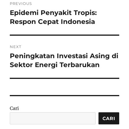
PREVIOUS
pos
Epidemi Penyakit Tropis:
Previous
post:
Respon Cepat Indonesia
NEXT
Peningkatan Investasi Asing di
Next
post:
Sektor Energi Terbarukan
Cari
CARI