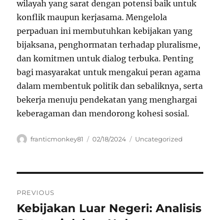
wilayah yang sarat dengan potensi baik untuk
konflik maupun kerjasama. Mengelola
perpaduan ini membutuhkan kebijakan yang
bijaksana, penghormatan terhadap pluralisme,
dan komitmen untuk dialog terbuka. Penting
bagi masyarakat untuk mengakui peran agama
dalam membentuk politik dan sebaliknya, serta
bekerja menuju pendekatan yang menghargai
keberagaman dan mendorong kohesi sosial.
Author
Posted
Categories
franticmonkey81
02/18/2024
Uncategorized
on
Navigasi
PREVIOUS
pos
Kebijakan Luar Negeri: Analisis
Previous