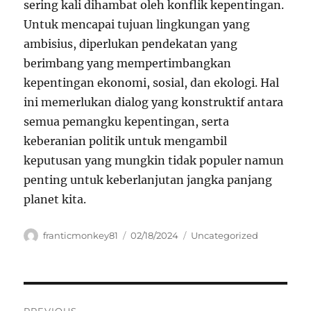
sering kali dihambat oleh konflik kepentingan.
Untuk mencapai tujuan lingkungan yang
ambisius, diperlukan pendekatan yang
berimbang yang mempertimbangkan
kepentingan ekonomi, sosial, dan ekologi. Hal
ini memerlukan dialog yang konstruktif antara
semua pemangku kepentingan, serta
keberanian politik untuk mengambil
keputusan yang mungkin tidak populer namun
penting untuk keberlanjutan jangka panjang
planet kita.
Author
Posted
Categories
franticmonkey81
02/18/2024
Uncategorized
on
Navigasi