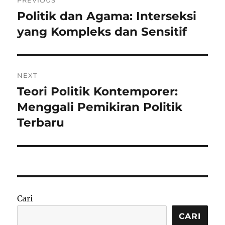
PREVIOUS
pos
Politik dan Agama: Interseksi
Previous
post:
yang Kompleks dan Sensitif
NEXT
Teori Politik Kontemporer:
Next
post:
Menggali Pemikiran Politik
Terbaru
Cari
CARI