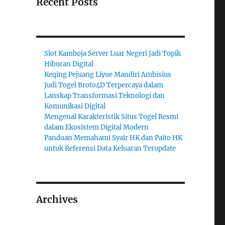
Recent Posts
Slot Kamboja Server Luar Negeri Jadi Topik
Hiburan Digital
Keqing Pejuang Liyue Mandiri Ambisius
Judi Togel Broto4D Terpercaya dalam
Lanskap Transformasi Teknologi dan
Komunikasi Digital
Mengenal Karakteristik Situs Togel Resmi
dalam Ekosistem Digital Modern
Panduan Memahami Syair HK dan Paito HK
untuk Referensi Data Keluaran Terupdate
Archives