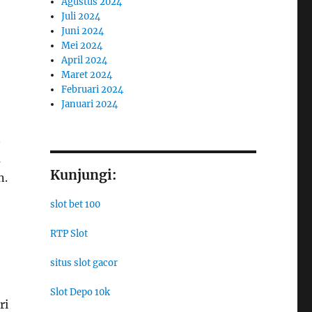
Agustus 2024
Juli 2024
Juni 2024
Mei 2024
April 2024
Maret 2024
Februari 2024
Januari 2024
n
a
Kunjungi:
n.
slot bet 100
RTP Slot
situs slot gacor
Slot Depo 10k
ri