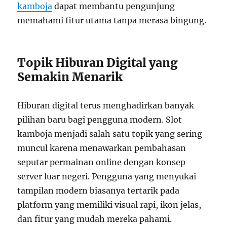
kamboja
dapat membantu pengunjung
memahami fitur utama tanpa merasa bingung.
Topik Hiburan Digital yang
Semakin Menarik
Hiburan digital terus menghadirkan banyak
pilihan baru bagi pengguna modern. Slot
kamboja menjadi salah satu topik yang sering
muncul karena menawarkan pembahasan
seputar permainan online dengan konsep
server luar negeri. Pengguna yang menyukai
tampilan modern biasanya tertarik pada
platform yang memiliki visual rapi, ikon jelas,
dan fitur yang mudah mereka pahami.