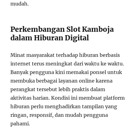
mudah.
Perkembangan Slot Kamboja
dalam Hiburan Digital
Minat masyarakat terhadap hiburan berbasis
internet terus meningkat dari waktu ke waktu.
Banyak pengguna kini memakai ponsel untuk
membuka berbagai layanan online karena
perangkat tersebut lebih praktis dalam
aktivitas harian. Kondisi ini membuat platform
hiburan perlu menghadirkan tampilan yang
ringan, responsif, dan mudah pengguna
pahami.