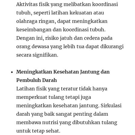
Aktivitas fisik yang melibatkan koordinasi
tubuh, seperti latihan kekuatan atau
olahraga ringan, dapat meningkatkan
keseimbangan dan koordinasi tubuh.
Dengan ini, risiko jatuh dan cedera pada
orang dewasa yang lebih tua dapat dikurangi
secara signifikan.
Meningkatkan Kesehatan Jantung dan
Pembuluh Darah
Latihan fisik yang teratur tidak hanya
memperkuat tulang tetapi juga
meningkatkan kesehatan jantung. Sirkulasi
darah yang baik sangat penting dalam
membawa nutrisi yang dibutuhkan tulang
untuk tetap sehat.