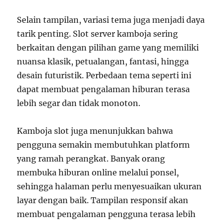
Selain tampilan, variasi tema juga menjadi daya
tarik penting. Slot server kamboja sering
berkaitan dengan pilihan game yang memiliki
nuansa klasik, petualangan, fantasi, hingga
desain futuristik. Perbedaan tema seperti ini
dapat membuat pengalaman hiburan terasa
lebih segar dan tidak monoton.
Kamboja slot juga menunjukkan bahwa
pengguna semakin membutuhkan platform
yang ramah perangkat. Banyak orang
membuka hiburan online melalui ponsel,
sehingga halaman perlu menyesuaikan ukuran
layar dengan baik. Tampilan responsif akan
membuat pengalaman pengguna terasa lebih