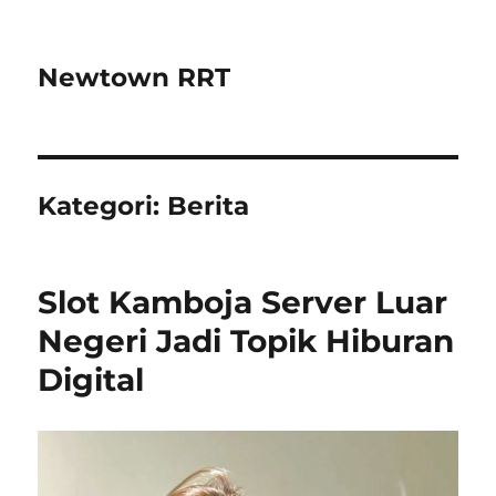
Newtown RRT
Kategori:
Berita
Slot Kamboja Server Luar
Negeri Jadi Topik Hiburan
Digital