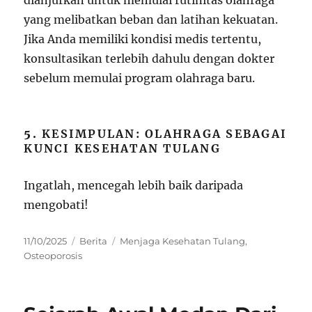
dianjurkan untuk memulai rutinitas olahraga
yang melibatkan beban dan latihan kekuatan.
Jika Anda memiliki kondisi medis tertentu,
konsultasikan terlebih dahulu dengan dokter
sebelum memulai program olahraga baru.
5.
KESIMPULAN: OLAHRAGA SEBAGAI
KUNCI KESEHATAN TULANG
Ingatlah, mencegah lebih baik daripada
mengobati!
Posted
Categories
Tags
11/10/2025
Berita
Menjaga Kesehatan Tulang
,
on
Osteoporosis