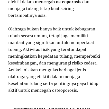
efektif dalam
mencegah osteoporosis
dan
menjaga tulang tetap kuat seiring
bertambahnya usia.
Olahraga bukan hanya baik untuk kebugaran
tubuh secara umum, tetapi juga memiliki
manfaat yang signifikan untuk memperkuat
tulang. Aktivitas fisik yang teratur dapat
meningkatkan kepadatan tulang, memperbaiki
keseimbangan, dan mengurangi risiko cedera.
Artikel ini akan mengulas berbagai jenis
olahraga yang efektif dalam menjaga
kesehatan tulang serta pentingnya gaya hidup
aktif untuk mencegah osteoporosis.