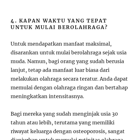
4.
KAPAN WAKTU YANG TEPAT
UNTUK MULAI BEROLAHRAGA?
Untuk mendapatkan manfaat maksimal,
disarankan untuk mulai berolahraga sejak usia
muda. Namun, bagi orang yang sudah berusia
lanjut, tetap ada manfaat luar biasa dari
melakukan olahraga secara teratur. Anda dapat
memulai dengan olahraga ringan dan bertahap
meningkatkan intensitasnya.
Bagi mereka yang sudah menginjak usia 30
tahun atau lebih, terutama yang memiliki
riwayat keluarga dengan osteoporosis, sangat