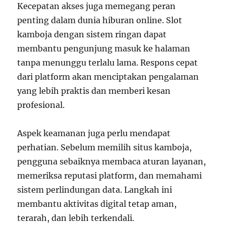
Kecepatan akses juga memegang peran
penting dalam dunia hiburan online. Slot
kamboja dengan sistem ringan dapat
membantu pengunjung masuk ke halaman
tanpa menunggu terlalu lama. Respons cepat
dari platform akan menciptakan pengalaman
yang lebih praktis dan memberi kesan
profesional.
Aspek keamanan juga perlu mendapat
perhatian. Sebelum memilih situs kamboja,
pengguna sebaiknya membaca aturan layanan,
memeriksa reputasi platform, dan memahami
sistem perlindungan data. Langkah ini
membantu aktivitas digital tetap aman,
terarah, dan lebih terkendali.