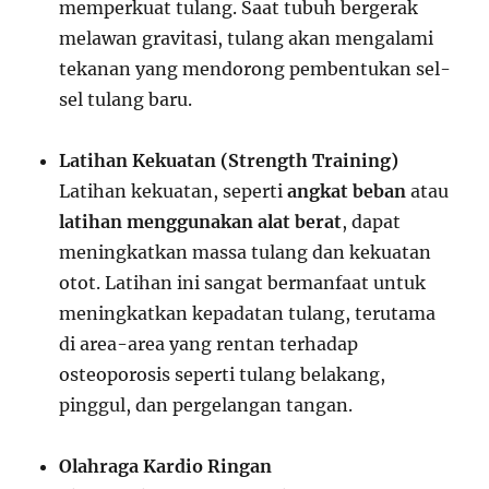
memperkuat tulang. Saat tubuh bergerak
melawan gravitasi, tulang akan mengalami
tekanan yang mendorong pembentukan sel-
sel tulang baru.
Latihan Kekuatan (Strength Training)
Latihan kekuatan, seperti
angkat beban
atau
latihan menggunakan alat berat
, dapat
meningkatkan massa tulang dan kekuatan
otot. Latihan ini sangat bermanfaat untuk
meningkatkan kepadatan tulang, terutama
di area-area yang rentan terhadap
osteoporosis seperti tulang belakang,
pinggul, dan pergelangan tangan.
Olahraga Kardio Ringan