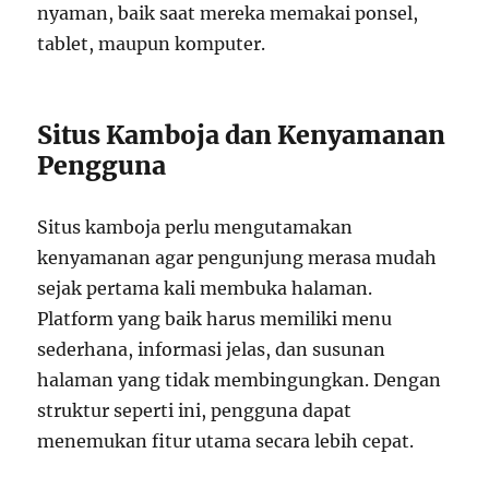
nyaman, baik saat mereka memakai ponsel,
tablet, maupun komputer.
Situs Kamboja dan Kenyamanan
Pengguna
Situs kamboja perlu mengutamakan
kenyamanan agar pengunjung merasa mudah
sejak pertama kali membuka halaman.
Platform yang baik harus memiliki menu
sederhana, informasi jelas, dan susunan
halaman yang tidak membingungkan. Dengan
struktur seperti ini, pengguna dapat
menemukan fitur utama secara lebih cepat.