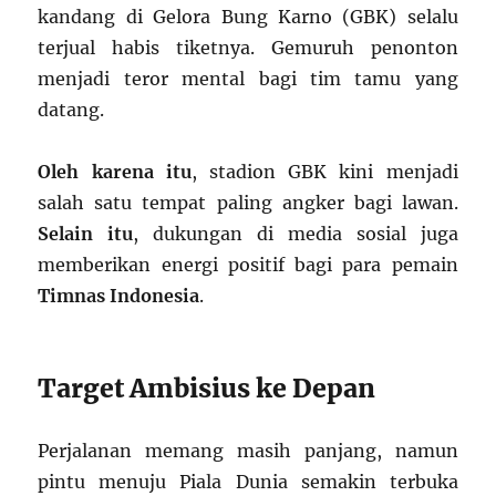
kandang di Gelora Bung Karno (GBK) selalu
terjual habis tiketnya. Gemuruh penonton
menjadi teror mental bagi tim tamu yang
datang.
Oleh karena itu
, stadion GBK kini menjadi
salah satu tempat paling angker bagi lawan.
Selain itu
, dukungan di media sosial juga
memberikan energi positif bagi para pemain
Timnas Indonesia
.
Target Ambisius ke Depan
Perjalanan memang masih panjang, namun
pintu menuju Piala Dunia semakin terbuka