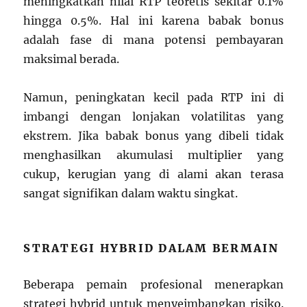
meningkatkan nilai RTP teoretis sekitar 0.1%
hingga 0.5%. Hal ini karena babak bonus
adalah fase di mana potensi pembayaran
maksimal berada.
Namun, peningkatan kecil pada RTP ini di
imbangi dengan lonjakan volatilitas yang
ekstrem. Jika babak bonus yang dibeli tidak
menghasilkan akumulasi multiplier yang
cukup, kerugian yang di alami akan terasa
sangat signifikan dalam waktu singkat.
STRATEGI HYBRID DALAM BERMAIN
Beberapa pemain profesional menerapkan
strategi hybrid untuk menyeimbangkan risiko.