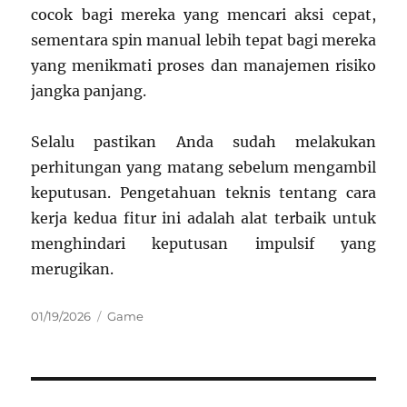
cocok bagi mereka yang mencari aksi cepat,
sementara spin manual lebih tepat bagi mereka
yang menikmati proses dan manajemen risiko
jangka panjang.
Selalu pastikan Anda sudah melakukan
perhitungan yang matang sebelum mengambil
keputusan. Pengetahuan teknis tentang cara
kerja kedua fitur ini adalah alat terbaik untuk
menghindari keputusan impulsif yang
merugikan.
Posted
Categories
01/19/2026
Game
on