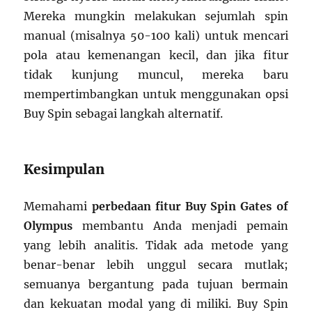
Mereka mungkin melakukan sejumlah spin
manual (misalnya 50-100 kali) untuk mencari
pola atau kemenangan kecil, dan jika fitur
tidak kunjung muncul, mereka baru
mempertimbangkan untuk menggunakan opsi
Buy Spin sebagai langkah alternatif.
Kesimpulan
Memahami
perbedaan fitur Buy Spin Gates of
Olympus
membantu Anda menjadi pemain
yang lebih analitis. Tidak ada metode yang
benar-benar lebih unggul secara mutlak;
semuanya bergantung pada tujuan bermain
dan kekuatan modal yang di miliki. Buy Spin