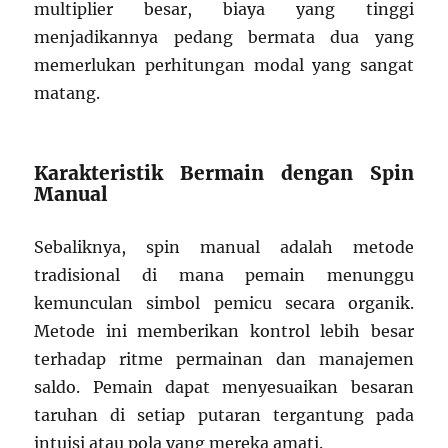
multiplier besar, biaya yang tinggi
menjadikannya pedang bermata dua yang
memerlukan perhitungan modal yang sangat
matang.
Karakteristik Bermain dengan Spin
Manual
Sebaliknya, spin manual adalah metode
tradisional di mana pemain menunggu
kemunculan simbol pemicu secara organik.
Metode ini memberikan kontrol lebih besar
terhadap ritme permainan dan manajemen
saldo. Pemain dapat menyesuaikan besaran
taruhan di setiap putaran tergantung pada
intuisi atau pola yang mereka amati.