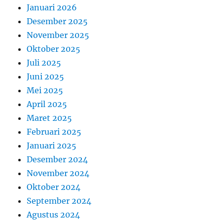
Januari 2026
Desember 2025
November 2025
Oktober 2025
Juli 2025
Juni 2025
Mei 2025
April 2025
Maret 2025
Februari 2025
Januari 2025
Desember 2024
November 2024
Oktober 2024
September 2024
Agustus 2024