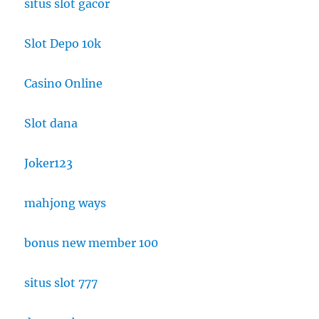
situs slot gacor
Slot Depo 10k
Casino Online
Slot dana
Joker123
mahjong ways
bonus new member 100
situs slot 777