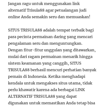
Jangan ragu untuk menggunakan link
alternatif Trisula88 agar petualangan judi
online Anda semakin seru dan memuaskan!
SITUS TRISULA88 adalah tempat terbaik bagi
para pecinta permainan daring yang mencari
pengalaman seru dan menguntungkan.
Dengan fitur-fitur unggulan yang ditawarkan,
mulai dari ragam permainan menarik hingga
sistem keamanan yang canggih, SITUS
TRISULA88 berhasil mencuri perhatian banyak
pemain di Indonesia. Ketika menghadapi
kendala untuk mengakses situs utama, tidak
perlu khawatir karena ada berbagai LINK
ALTERNATIF TRISULA88 yang dapat
digunakan untuk memastikan Anda tetap bisa