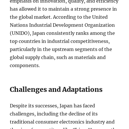
emphasis on innovation, quality, and efficiency
has allowed it to maintain a strong presence in
the global market. According to the United
Nations Industrial Development Organization
(UNIDO), Japan consistently ranks among the
top countries in industrial competitiveness,
particularly in the upstream segments of the
global supply chain, such as materials and
components.
Challenges and Adaptations
Despite its successes, Japan has faced
challenges, including the decline of its
traditional consumer electronics industry and