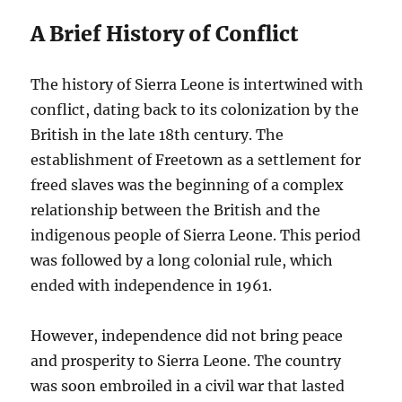
A Brief History of Conflict
The history of Sierra Leone is intertwined with
conflict, dating back to its colonization by the
British in the late 18th century. The
establishment of Freetown as a settlement for
freed slaves was the beginning of a complex
relationship between the British and the
indigenous people of Sierra Leone. This period
was followed by a long colonial rule, which
ended with independence in 1961.
However, independence did not bring peace
and prosperity to Sierra Leone. The country
was soon embroiled in a civil war that lasted