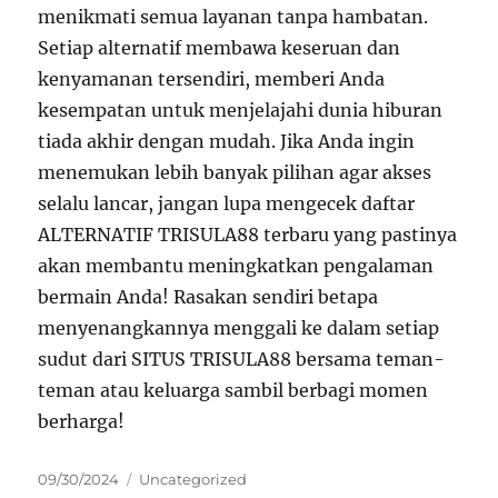
menikmati semua layanan tanpa hambatan.
Setiap alternatif membawa keseruan dan
kenyamanan tersendiri, memberi Anda
kesempatan untuk menjelajahi dunia hiburan
tiada akhir dengan mudah. Jika Anda ingin
menemukan lebih banyak pilihan agar akses
selalu lancar, jangan lupa mengecek daftar
ALTERNATIF TRISULA88 terbaru yang pastinya
akan membantu meningkatkan pengalaman
bermain Anda! Rasakan sendiri betapa
menyenangkannya menggali ke dalam setiap
sudut dari SITUS TRISULA88 bersama teman-
teman atau keluarga sambil berbagi momen
berharga!
Posted
Categories
09/30/2024
Uncategorized