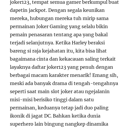
joker123, tempat semua gamer berkumpul buat
dapetin jackpot. Dengan segala keunikan
mereka, hubungan mereka tuh mirip sama
permainan Joker Gaming yang selalu bikin
pemain penasaran tentang apa yang bakal
terjadi selanjutnya. Ketika Harley beraksi
bareng si raja kejahatan itu, kita bisa lihat
bagaimana cinta dan kekacauan saling terkait
layaknya daftar joker123 yang penuh dengan
berbagai macam karakter menarik! Emang sih,
meski ada banyak drama di tengah-tengahnya
seperti saat main slot joker atau ngejalanin
misi-misi berisiko tinggi dalam satu
permainan, keduanya tetap jadi duo paling
ikonik di jagat DC. Bahkan ketika dunia
superhero lain bingung nangkep dinamika