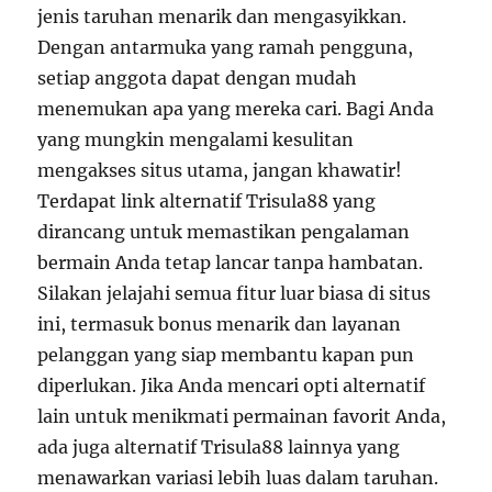
jenis taruhan menarik dan mengasyikkan.
Dengan antarmuka yang ramah pengguna,
setiap anggota dapat dengan mudah
menemukan apa yang mereka cari. Bagi Anda
yang mungkin mengalami kesulitan
mengakses situs utama, jangan khawatir!
Terdapat link alternatif Trisula88 yang
dirancang untuk memastikan pengalaman
bermain Anda tetap lancar tanpa hambatan.
Silakan jelajahi semua fitur luar biasa di situs
ini, termasuk bonus menarik dan layanan
pelanggan yang siap membantu kapan pun
diperlukan. Jika Anda mencari opti alternatif
lain untuk menikmati permainan favorit Anda,
ada juga alternatif Trisula88 lainnya yang
menawarkan variasi lebih luas dalam taruhan.