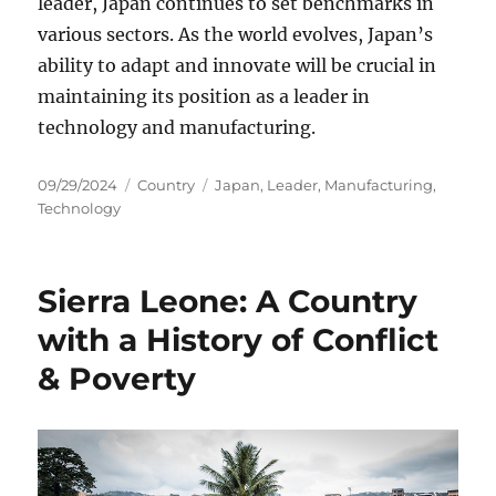
leader, Japan continues to set benchmarks in
various sectors. As the world evolves, Japan’s
ability to adapt and innovate will be crucial in
maintaining its position as a leader in
technology and manufacturing.
Posted
Categories
Tags
09/29/2024
Country
Japan
,
Leader
,
Manufacturing
,
on
Technology
Sierra Leone: A Country
with a History of Conflict
& Poverty