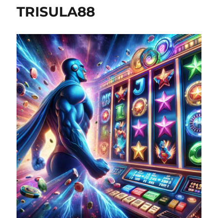
TRISULA88