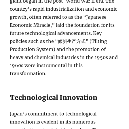
giant began in the post-World War II era. The
country’s rapid industrialization and economic
growth, often referred to as the “Japanese
Economic Miracle,” laid the foundation for its
future technological advancements. Key
policies such as the “倾斜生产方式” (Tilting
Production System) and the promotion of
heavy and chemical industries in the 1950s and
1960s were instrumental in this
transformation.
Technological Innovation
Japan’s commitment to technological
innovation is evident in its numerous