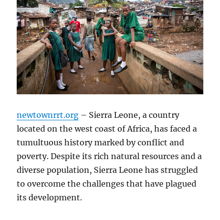
newtownrrt.org
– Sierra Leone, a country
located on the west coast of Africa, has faced a
tumultuous history marked by conflict and
poverty. Despite its rich natural resources and a
diverse population, Sierra Leone has struggled
to overcome the challenges that have plagued
its development.