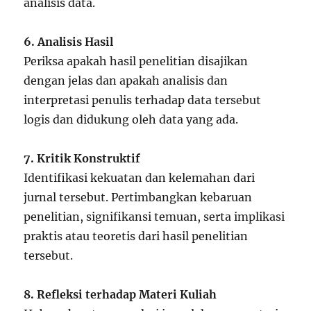
analisis data.
6. Analisis Hasil
Periksa apakah hasil penelitian disajikan
dengan jelas dan apakah analisis dan
interpretasi penulis terhadap data tersebut
logis dan didukung oleh data yang ada.
7. Kritik Konstruktif
Identifikasi kekuatan dan kelemahan dari
jurnal tersebut. Pertimbangkan kebaruan
penelitian, signifikansi temuan, serta implikasi
praktis atau teoretis dari hasil penelitian
tersebut.
8. Refleksi terhadap Materi Kuliah