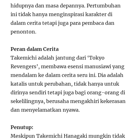
hidupnya dan masa depannya. Pertumbuhan
ini tidak hanya menginspirasi karakter di
dalam cerita tetapi juga para pembaca dan
penonton.
Peran dalam Cerita
Takemichi adalah jantung dari ‘Tokyo
Revengers’, membawa esensi manusiawi yang
mendalam ke dalam cerita seru ini. Dia adalah
katalis untuk perubahan, tidak hanya untuk
dirinya sendiri tetapi juga bagi orang-orang di
sekelilingnya, berusaha mengakhiri kekerasan
dan menyelamatkan nyawa.
Penutup:
Meskipun Takemichi Hanagaki mungkin tidak