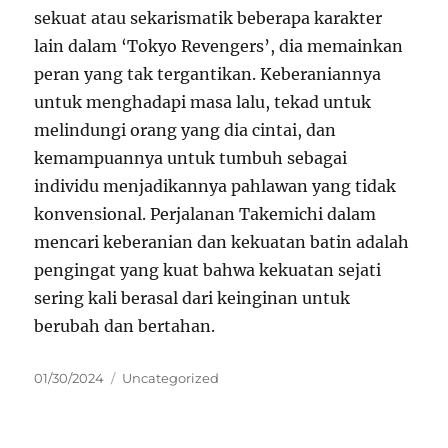
sekuat atau sekarismatik beberapa karakter
lain dalam ‘Tokyo Revengers’, dia memainkan
peran yang tak tergantikan. Keberaniannya
untuk menghadapi masa lalu, tekad untuk
melindungi orang yang dia cintai, dan
kemampuannya untuk tumbuh sebagai
individu menjadikannya pahlawan yang tidak
konvensional. Perjalanan Takemichi dalam
mencari keberanian dan kekuatan batin adalah
pengingat yang kuat bahwa kekuatan sejati
sering kali berasal dari keinginan untuk
berubah dan bertahan.
Posted
Categories
01/30/2024
Uncategorized
on