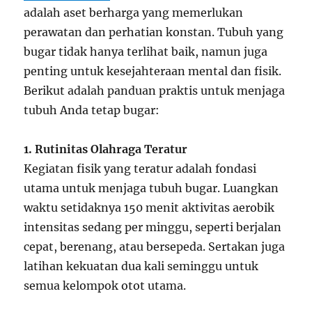
adalah aset berharga yang memerlukan
perawatan dan perhatian konstan. Tubuh yang
bugar tidak hanya terlihat baik, namun juga
penting untuk kesejahteraan mental dan fisik.
Berikut adalah panduan praktis untuk menjaga
tubuh Anda tetap bugar:
1. Rutinitas Olahraga Teratur
Kegiatan fisik yang teratur adalah fondasi
utama untuk menjaga tubuh bugar. Luangkan
waktu setidaknya 150 menit aktivitas aerobik
intensitas sedang per minggu, seperti berjalan
cepat, berenang, atau bersepeda. Sertakan juga
latihan kekuatan dua kali seminggu untuk
semua kelompok otot utama.