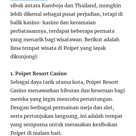
sibuk antara Kamboja dan Thailand, mungkin
lebih dikenal sebagai pusat perjudian, tetapi di
balik kasino-kasino dan keramaian
perbatasannya, terdapat beberapa permata
yang menarik bagi wisatawan. Berikut adalah
lima tempat wisata di Poipet yang layak
dikunjungi:
1. Poipet Resort Casino
Sebagai daya tarik utama kota, Poipet Resort
Casino menawarkan hiburan dan keseruan bagi
mereka yang ingin mencoba peruntungan.
Dengan berbagai permainan meja dan slot,
serta pertunjukan langsung, ini adalah tempat
yang sempurna untuk merasakan kesibukan
Poipet di malam hari.