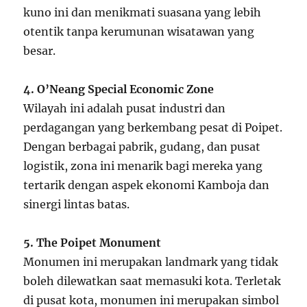
kuno ini dan menikmati suasana yang lebih
otentik tanpa kerumunan wisatawan yang
besar.
4. O’Neang Special Economic Zone
Wilayah ini adalah pusat industri dan
perdagangan yang berkembang pesat di Poipet.
Dengan berbagai pabrik, gudang, dan pusat
logistik, zona ini menarik bagi mereka yang
tertarik dengan aspek ekonomi Kamboja dan
sinergi lintas batas.
5. The Poipet Monument
Monumen ini merupakan landmark yang tidak
boleh dilewatkan saat memasuki kota. Terletak
di pusat kota, monumen ini merupakan simbol