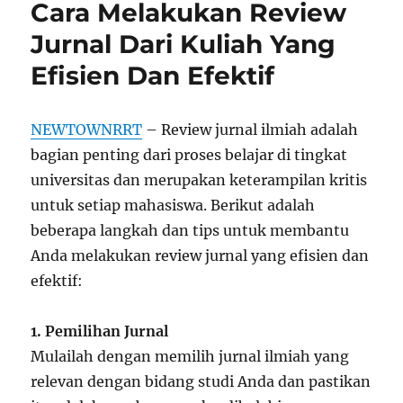
Cara Melakukan Review
Jurnal Dari Kuliah Yang
Efisien Dan Efektif
NEWTOWNRRT
– Review jurnal ilmiah adalah
bagian penting dari proses belajar di tingkat
universitas dan merupakan keterampilan kritis
untuk setiap mahasiswa. Berikut adalah
beberapa langkah dan tips untuk membantu
Anda melakukan review jurnal yang efisien dan
efektif:
1. Pemilihan Jurnal
Mulailah dengan memilih jurnal ilmiah yang
relevan dengan bidang studi Anda dan pastikan