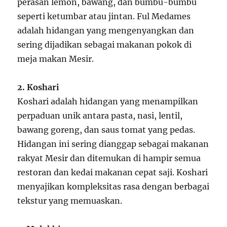
perasan lemon, bawang, dan bumbu-bumbu
seperti ketumbar atau jintan. Ful Medames
adalah hidangan yang mengenyangkan dan
sering dijadikan sebagai makanan pokok di
meja makan Mesir.
2. Koshari
Koshari adalah hidangan yang menampilkan
perpaduan unik antara pasta, nasi, lentil,
bawang goreng, dan saus tomat yang pedas.
Hidangan ini sering dianggap sebagai makanan
rakyat Mesir dan ditemukan di hampir semua
restoran dan kedai makanan cepat saji. Koshari
menyajikan kompleksitas rasa dengan berbagai
tekstur yang memuaskan.