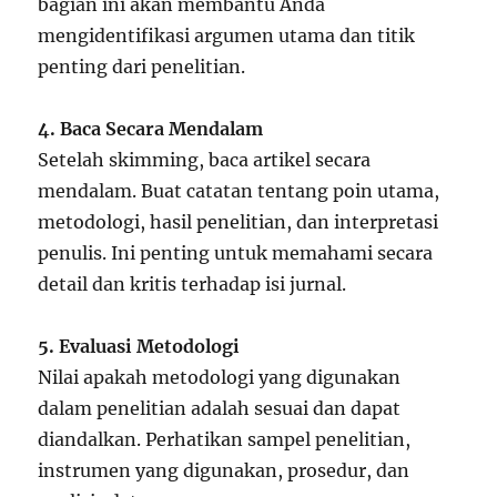
bagian ini akan membantu Anda
mengidentifikasi argumen utama dan titik
penting dari penelitian.
4. Baca Secara Mendalam
Setelah skimming, baca artikel secara
mendalam. Buat catatan tentang poin utama,
metodologi, hasil penelitian, dan interpretasi
penulis. Ini penting untuk memahami secara
detail dan kritis terhadap isi jurnal.
5. Evaluasi Metodologi
Nilai apakah metodologi yang digunakan
dalam penelitian adalah sesuai dan dapat
diandalkan. Perhatikan sampel penelitian,
instrumen yang digunakan, prosedur, dan