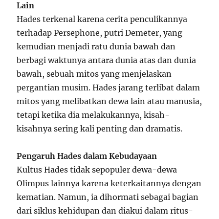
Lain
Hades terkenal karena cerita penculikannya
terhadap Persephone, putri Demeter, yang
kemudian menjadi ratu dunia bawah dan
berbagi waktunya antara dunia atas dan dunia
bawah, sebuah mitos yang menjelaskan
pergantian musim. Hades jarang terlibat dalam
mitos yang melibatkan dewa lain atau manusia,
tetapi ketika dia melakukannya, kisah-
kisahnya sering kali penting dan dramatis.
Pengaruh Hades dalam Kebudayaan
Kultus Hades tidak sepopuler dewa-dewa
Olimpus lainnya karena keterkaitannya dengan
kematian. Namun, ia dihormati sebagai bagian
dari siklus kehidupan dan diakui dalam ritus-