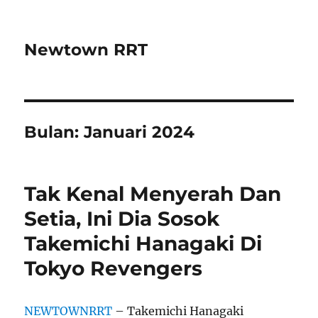
Newtown RRT
Bulan:
Januari 2024
Tak Kenal Menyerah Dan
Setia, Ini Dia Sosok
Takemichi Hanagaki Di
Tokyo Revengers
NEWTOWNRRT
– Takemichi Hanagaki