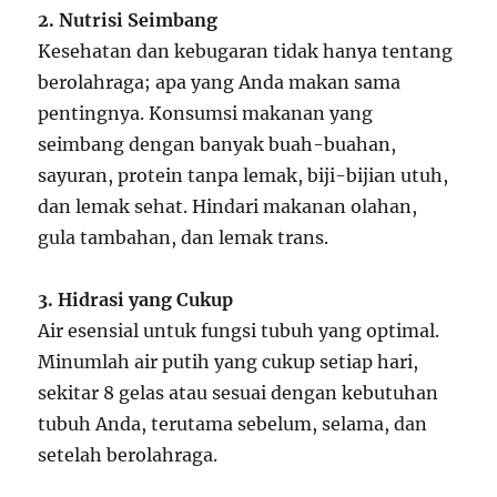
2. Nutrisi Seimbang
Kesehatan dan kebugaran tidak hanya tentang
berolahraga; apa yang Anda makan sama
pentingnya. Konsumsi makanan yang
seimbang dengan banyak buah-buahan,
sayuran, protein tanpa lemak, biji-bijian utuh,
dan lemak sehat. Hindari makanan olahan,
gula tambahan, dan lemak trans.
3. Hidrasi yang Cukup
Air esensial untuk fungsi tubuh yang optimal.
Minumlah air putih yang cukup setiap hari,
sekitar 8 gelas atau sesuai dengan kebutuhan
tubuh Anda, terutama sebelum, selama, dan
setelah berolahraga.