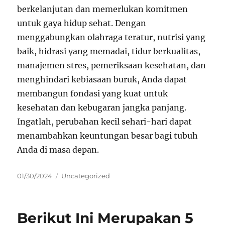
berkelanjutan dan memerlukan komitmen
untuk gaya hidup sehat. Dengan
menggabungkan olahraga teratur, nutrisi yang
baik, hidrasi yang memadai, tidur berkualitas,
manajemen stres, pemeriksaan kesehatan, dan
menghindari kebiasaan buruk, Anda dapat
membangun fondasi yang kuat untuk
kesehatan dan kebugaran jangka panjang.
Ingatlah, perubahan kecil sehari-hari dapat
menambahkan keuntungan besar bagi tubuh
Anda di masa depan.
Posted
Categories
01/30/2024
Uncategorized
on
Berikut Ini Merupakan 5