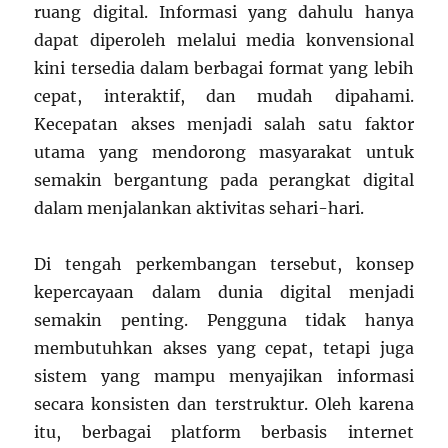
ruang digital. Informasi yang dahulu hanya
dapat diperoleh melalui media konvensional
kini tersedia dalam berbagai format yang lebih
cepat, interaktif, dan mudah dipahami.
Kecepatan akses menjadi salah satu faktor
utama yang mendorong masyarakat untuk
semakin bergantung pada perangkat digital
dalam menjalankan aktivitas sehari-hari.
Di tengah perkembangan tersebut, konsep
kepercayaan dalam dunia digital menjadi
semakin penting. Pengguna tidak hanya
membutuhkan akses yang cepat, tetapi juga
sistem yang mampu menyajikan informasi
secara konsisten dan terstruktur. Oleh karena
itu, berbagai platform berbasis internet