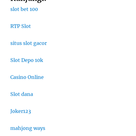
slot bet 100
RTP Slot
situs slot gacor
Slot Depo 10k
Casino Online
Slot dana
Joker123
mahjong ways