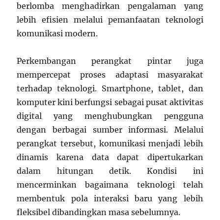
berlomba menghadirkan pengalaman yang
lebih efisien melalui pemanfaatan teknologi
komunikasi modern.
Perkembangan perangkat pintar juga
mempercepat proses adaptasi masyarakat
terhadap teknologi. Smartphone, tablet, dan
komputer kini berfungsi sebagai pusat aktivitas
digital yang menghubungkan pengguna
dengan berbagai sumber informasi. Melalui
perangkat tersebut, komunikasi menjadi lebih
dinamis karena data dapat dipertukarkan
dalam hitungan detik. Kondisi ini
mencerminkan bagaimana teknologi telah
membentuk pola interaksi baru yang lebih
fleksibel dibandingkan masa sebelumnya.