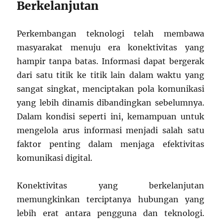
Berkelanjutan
Perkembangan teknologi telah membawa
masyarakat menuju era konektivitas yang
hampir tanpa batas. Informasi dapat bergerak
dari satu titik ke titik lain dalam waktu yang
sangat singkat, menciptakan pola komunikasi
yang lebih dinamis dibandingkan sebelumnya.
Dalam kondisi seperti ini, kemampuan untuk
mengelola arus informasi menjadi salah satu
faktor penting dalam menjaga efektivitas
komunikasi digital.
Konektivitas yang berkelanjutan
memungkinkan terciptanya hubungan yang
lebih erat antara pengguna dan teknologi.