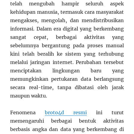
telah mengubah hampir seluruh aspek
kehidupan manusia, termasuk cara masyarakat
mengakses, mengolah, dan mendistribusikan
informasi. Dalam era digital yang berkembang
sangat cepat, berbagai aktivitas yang
sebelumnya bergantung pada proses manual
kini telah beralih ke sistem yang terhubung
melalui jaringan internet. Perubahan tersebut
menciptakan lingkungan baru yang
memungkinkan pertukaran data berlangsung
secara real-time, tanpa dibatasi oleh jarak
maupun waktu.
Fenomena
broto4d resmi
ini turut
memengaruhi berbagai bentuk aktivitas
berbasis angka dan data yang berkembang di