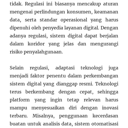
tidak. Regulasi ini biasanya mencakup aturan
mengenai perlindungan konsumen, keamanan
data, serta standar operasional yang harus
dipenuhi oleh penyedia layanan digital. Dengan
adanya regulasi, sistem digital dapat berjalan
dalam koridor yang jelas dan mengurangi
risiko penyalahgunaan.
Selain regulasi, adaptasi teknologi juga
menjadi faktor penentu dalam perkembangan
sistem digital yang dianggap resmi. Teknologi
terus berkembang dengan cepat, sehingga
platform yang ingin tetap relevan harus
mampu menyesuaikan diri dengan inovasi
terbaru. Misalnya, penggunaan kecerdasan
buatan untuk analisis data, sistem otomatisasi