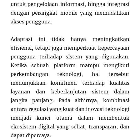
untuk pengelolaan informasi, hingga integrasi
dengan perangkat mobile yang memudahkan
akses pengguna.
Adaptasi ini tidak hanya meningkatkan
efisiensi, tetapi juga memperkuat kepercayaan
pengguna terhadap sistem yang digunakan.
Ketika sebuah platform mampu mengikuti
perkembangan teknologi, hal tersebut
menunjukkan komitmen terhadap kualitas
layanan dan keberlanjutan sistem dalam
jangka panjang. Pada akhirnya, kombinasi
antara regulasi yang kuat dan inovasi teknologi
menjadi kunci utama dalam membentuk
ekosistem digital yang sehat, transparan, dan
dapat dipercaya.