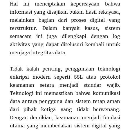
Hal ini menciptakan kepercayaan bahwa
informasi yang disajikan bukan hasil rekayasa,
melainkan bagian dari proses digital yang
terstruktur. Dalam banyak kasus, sistem
semacam ini juga dilengkapi dengan log
aktivitas yang dapat ditelusuri kembali untuk
menjaga integritas data.
Tidak kalah penting, penggunaan teknologi
enkripsi modern seperti SSL atau protokol
keamanan setara menjadi standar wajib.
Teknologi ini memastikan bahwa komunikasi
data antara pengguna dan sistem tetap aman
dari pihak ketiga yang tidak berwenang.
Dengan demikian, keamanan menjadi fondasi
utama yang membedakan sistem digital yang