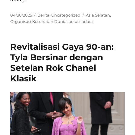
Posted
Categories
Tags
04/30/2025
Berita
,
Uncategorized
Asia Selatan
,
on
Organisasi Kesehatan Dunia
,
polusi udara
Revitalisasi Gaya 90-an:
Tyla Bersinar dengan
Setelan Rok Chanel
Klasik