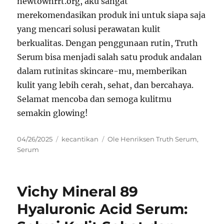
newtownrrt.org, aku sangat
merekomendasikan produk ini untuk siapa saja
yang mencari solusi perawatan kulit
berkualitas. Dengan penggunaan rutin, Truth
Serum bisa menjadi salah satu produk andalan
dalam rutinitas skincare-mu, memberikan
kulit yang lebih cerah, sehat, dan bercahaya.
Selamat mencoba dan semoga kulitmu
semakin glowing!
Posted
Categories
Tags
04/26/2025
kecantikan
Ole Henriksen Truth Serum
,
on
Serum
Vichy Mineral 89
Hyaluronic Acid Serum: