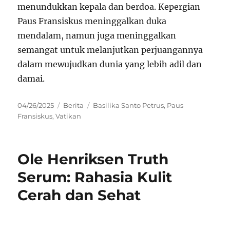
menundukkan kepala dan berdoa. Kepergian
Paus Fransiskus meninggalkan duka
mendalam, namun juga meninggalkan
semangat untuk melanjutkan perjuangannya
dalam mewujudkan dunia yang lebih adil dan
damai.
Posted
Categories
Tags
04/26/2025
Berita
Basilika Santo Petrus
,
Paus
on
Fransiskus
,
Vatikan
Ole Henriksen Truth
Serum: Rahasia Kulit
Cerah dan Sehat